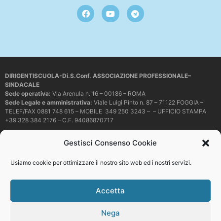
DIRIGENTISCUOLA-Di.S.Conf. ASSOCIAZIONE PROFESSIONALE–
SINDACALE
Sede operativa
:
Via Arenula n. 16 – 00186 – ROMA
Sede Legale e amministrativa:
Viale Luigi Pinto n. 87 – 71122 FOGGIA –
TELEF/FAX 0881 748 615 – MOBILE 349 250 3243 – – UFFICIO STAMPA
+39 328 384 2176 – C.F. 94086870717
Mail e PEC:
dirigentiscuola@libero.it – info@dirigentiscuola.org –
Gestisci Consenso Cookie
dirigentiscuola@pec.it
© Copyright
Dirigentiscuola
tutti i diritti sono riservati. Non è permesso
Usiamo cookie per ottimizzare il nostro sito web ed i nostri servizi.
copiare o riprodurre in alcun modo i contenuti presenti in questo sito se non
con espresso consenso scritto del proprietario.
Accetta
Nega
Web development