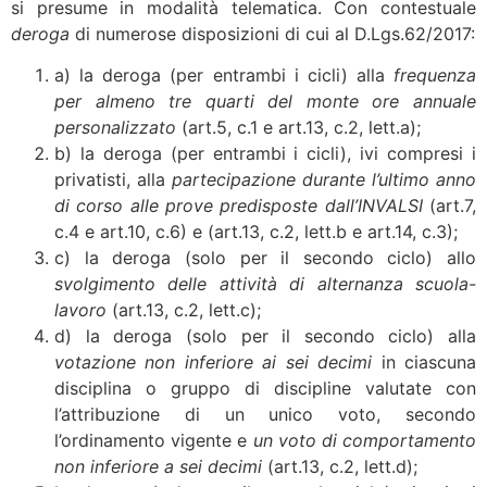
si presume in modalità telematica. Con contestuale
deroga
di numerose disposizioni di cui al D.Lgs.62/2017:
a) la deroga (per entrambi i cicli) alla
frequenza
per almeno tre quarti del monte ore annuale
personalizzato
(art.5, c.1 e art.13, c.2, lett.a);
b) la deroga (per entrambi i cicli), ivi compresi i
privatisti, alla
partecipazione durante l’ultimo anno
di corso alle prove predisposte dall’INVALSI
(art.7,
c.4 e art.10, c.6) e (art.13, c.2, lett.b e art.14, c.3);
c) la deroga (solo per il secondo ciclo) allo
svolgimento delle attività di alternanza scuola-
lavoro
(art.13, c.2, lett.c);
d) la deroga (solo per il secondo ciclo) alla
votazione non inferiore ai sei decimi
in ciascuna
disciplina o gruppo di discipline valutate con
l’attribuzione di un unico voto, secondo
l’ordinamento vigente e
un voto di comportamento
non inferiore a sei decimi
(art.13, c.2, lett.d);