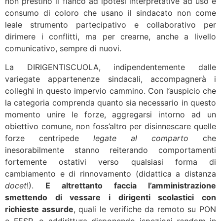
non prestino il fianco ad ipotesi interpretative ad uso e
consumo di coloro che usano il sindacato non come
leale strumento partecipativo e collaborativo per
dirimere i conflitti, ma per crearne, anche a livello
comunicativo, sempre di nuovi.
La DIRIGENTISCUOLA, indipendentemente dalle
variegate appartenenze sindacali, accompagnerà i
colleghi in questo impervio cammino. Con l’auspicio che
la categoria comprenda quanto sia necessario in questo
momento unire le forze, aggregarsi intorno ad un
obiettivo comune, non foss’altro per disinnescare quelle
forze centripede
legate al comparto
che
inesorabilmente stanno reiterando comportamenti
fortemente ostativi verso qualsiasi forma di
cambiamento e di rinnovamento (didattica a distanza
docet
!).
E altrettanto faccia l’amministrazione
smettendo di vessare i dirigenti scolastici con
richieste assurde
, quali le verifiche da remoto su PON