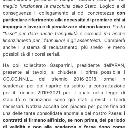
meglio funzionare la macchina dello Stato.
Logico e di
conseguenza il collegamento al ddl concretezza
con
particolare riferimento alla necessità di premiare chi si
impegna e lavora e di penalizzare chi non lavoro
.
Posto
“fisso” per dare anche tranquillità e serenità ma anche
licenziamenti per i fannulloni e gli assenteisti.
Cambierà
anche il sistema di reclutamento: più snello e meno
possibilità di ricorsi seriali.
Ha poi sollecitato Gasparrini, presidente dell’ARAN,
presente al tavolo, a chiudere il prima possibile i
CC.CC.NN.LL. del triennio 2016-2018, ormai in
scadenza, per poi riaprire da subito la contrattazione
per il triennio 2019-2021 per il quale nella legge di
stabilità o finanziaria sono già stati previsti i fondi
necessari. Notizia accolta con piacere per porre fine ad
una delle tante consolidate anomalie del nostro Paese:
i
contratti si firmano all’inizio, se non prima, del periodo
di validità e non alla scadenza o forse dopo come