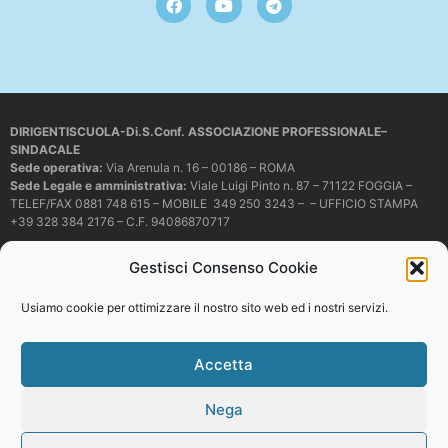
DIRIGENTISCUOLA-Di.S.Conf. ASSOCIAZIONE PROFESSIONALE–
SINDACALE
Sede operativa
:
Via Arenula n. 16 – 00186 – ROMA
Sede Legale e amministrativa:
Viale Luigi Pinto n. 87 – 71122 FOGGIA –
TELEF/FAX 0881 748 615 – MOBILE 349 250 3243 – – UFFICIO STAMPA
+39 328 384 2176 – C.F. 94086870717
Mail e PEC:
dirigentiscuola@libero.it – info@dirigentiscuola.org –
Gestisci Consenso Cookie
dirigentiscuola@pec.it
© Copyright
Dirigentiscuola
tutti i diritti sono riservati. Non è permesso
Usiamo cookie per ottimizzare il nostro sito web ed i nostri servizi.
copiare o riprodurre in alcun modo i contenuti presenti in questo sito se non
con espresso consenso scritto del proprietario.
Accetta
Nega
Web development