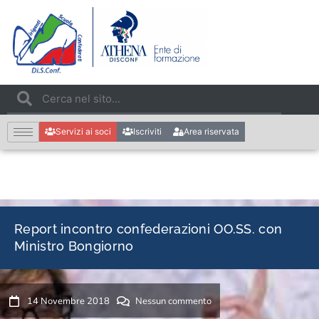
Servizi ai soci
Iscriviti
Area riservata
Report incontro confederazioni OO.SS. con
Ministro Bongiorno
14 Novembre 2018
Nessun commento