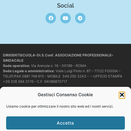
Social
DIRIGENTISCUOLA-Di.S.Conf. ASSOCIAZIONE PROFESSIONALE–
SINDACALE
Sede operativa
:
Via Arenula n. 16 – 00186 – ROMA
Sede Legale e amministrativa:
Viale Luigi Pinto n. 87 – 71122 FOGGIA –
TELEF/FAX 0881 748 615 – MOBILE 349 250 3243 – – UFFICIO STAMPA
+39 328 384 2176 – C.F. 94086870717
Mail e PEC:
dirigentiscuola@libero.it – info@dirigentiscuola.org –
Gestisci Consenso Cookie
dirigentiscuola@pec.it
© Copyright
Dirigentiscuola
tutti i diritti sono riservati. Non è permesso
Usiamo cookie per ottimizzare il nostro sito web ed i nostri servizi.
copiare o riprodurre in alcun modo i contenuti presenti in questo sito se non
con espresso consenso scritto del proprietario.
Accetta