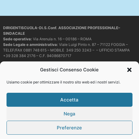
DIRIGENTISCUOLA-Di.S.Conf. ASSOCIAZIONE PROFESSIONALE–
SINDACALE
Sede operativa
:
Via Arenula n. 16 – 00186 – ROMA
Sede Legale e amministrativa:
Viale Luigi Pinto n. 87 – 71122 FOGGIA –
TELEF/FAX 0881 748 615 – MOBILE 349 250 3243 – – UFFICIO STAMPA
+39 328 384 2176 – C.F. 94086870717
Mail e PEC:
dirigentiscuola@libero.it – info@dirigentiscuola.org –
Gestisci Consenso Cookie
dirigentiscuola@pec.it
© Copyright
Dirigentiscuola
tutti i diritti sono riservati. Non è permesso
Usiamo cookie per ottimizzare il nostro sito web ed i nostri servizi.
copiare o riprodurre in alcun modo i contenuti presenti in questo sito se non
con espresso consenso scritto del proprietario.
Accetta
Nega
Web development
Preferenze
Top