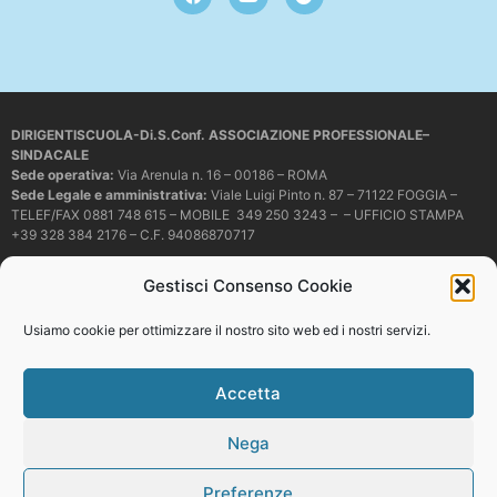
DIRIGENTISCUOLA-Di.S.Conf. ASSOCIAZIONE PROFESSIONALE–
SINDACALE
Sede operativa
:
Via Arenula n. 16 – 00186 – ROMA
Sede Legale e amministrativa:
Viale Luigi Pinto n. 87 – 71122 FOGGIA –
TELEF/FAX 0881 748 615 – MOBILE 349 250 3243 – – UFFICIO STAMPA
+39 328 384 2176 – C.F. 94086870717
Mail e PEC:
dirigentiscuola@libero.it – info@dirigentiscuola.org –
Gestisci Consenso Cookie
dirigentiscuola@pec.it
© Copyright
Dirigentiscuola
tutti i diritti sono riservati. Non è permesso
Usiamo cookie per ottimizzare il nostro sito web ed i nostri servizi.
copiare o riprodurre in alcun modo i contenuti presenti in questo sito se non
con espresso consenso scritto del proprietario.
Accetta
Nega
Web development
Preferenze