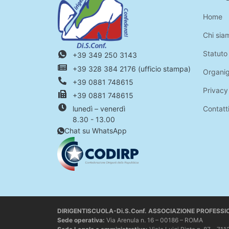
Home
Chi sia
Statuto
+39 349 250 3143
+39 328 384 2176 (ufficio stampa)
Organi
+39 0881 748615
Privacy
+39 0881 748615
Contatt
lunedì – venerdì
8.30 - 13.00
Chat su WhatsApp
DIRIGENTISCUOLA-Di.S.Conf. ASSOCIAZIONE PROFESS
Sede operativa
:
Via Arenula n. 16 – 00186 – ROMA