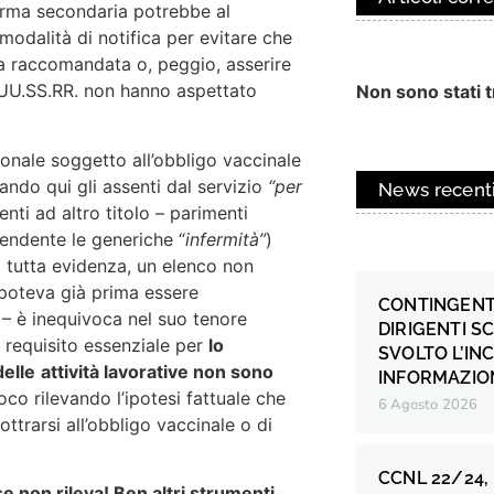
norma secondaria potrebbe al
modalità di notifica per evitare che
la raccomandata o, peggio, asserire
i UU.SS.RR. non hanno aspettato
Non sono stati tr
sonale soggetto all’obbligo vaccinale
ando qui gli assenti dal servizio
“per
News recent
ti ad altro titolo – parimenti
rendente le generiche “
infermità”
)
i tutta evidenza, un elenco non
 poteva già prima essere
CONTINGENT
 – è inequivoca nel suo tenore
DIRIGENTI S
n requisito essenziale per
lo
SVOLTO L’IN
delle
attività lavorative non sono
INFORMAZION
oco rilevando l’ipotesi fattuale che
6 Agosto 2026
ttrarsi all’obbligo vaccinale o di
CCNL 22/24,
e non rileva! Ben altri strumenti