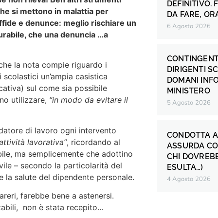
DEFINITIVO.
he si mettono in malattia per
DA FARE, OR
diffide e denunce: meglio rischiare un
6 Agosto 2026
urabile, che una denuncia …a
CONTINGENT
che la nota compie riguardo i
DIRIGENTI S
i scolastici un’ampia casistica
DOMANI INF
ativa) sul come sia possibile
MINISTERO
no utilizzare,
“in modo da evitare il
5 Agosto 2026
atore di lavoro ogni intervento
CONDOTTA A
attività
lavorativa”
, ricordando al
ASSURDA CO
sibile, ma semplicemente che adottino
CHI DOVREB
vile – secondo la particolarità del
ESULTA…)
re la salute del dipendente personale.
4 Agosto 2026
reri, farebbe bene a astenersi.
zabili, non è stata recepito…