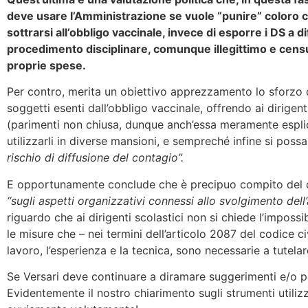
deve usare l’Amministrazione se vuole “punire” coloro c
sottrarsi all’obbligo vaccinale, invece di esporre i DS a 
procedimento disciplinare, comunque illegittimo e cens
proprie spese.
Per contro, merita un obiettivo apprezzamento lo sforzo 
soggetti esenti dall’obbligo vaccinale, offrendo ai dirigent
(parimenti non chiusa, dunque anch’essa meramente esplic
utilizzarli in diverse mansioni, e sempreché infine si possa
rischio di diffusione del contagio”.
E opportunamente conclude che è precipuo compito del d
“sugli aspetti organizzativi connessi allo svolgimento dell’
riguardo che ai dirigenti scolastici non si chiede l’impos
le misure che – nei termini dell’articolo 2087 del codice ci
lavoro, l’esperienza e la tecnica, sono necessarie a tutela
Se Versari deve continuare a diramare suggerimenti e/o pa
Evidentemente il nostro chiarimento sugli strumenti utiliz