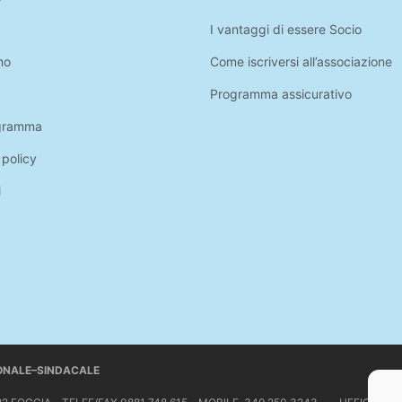
I vantaggi di essere Socio
mo
Come iscriversi all’associazione
Programma assicurativo
gramma
 policy
i
IONALE–SINDACALE