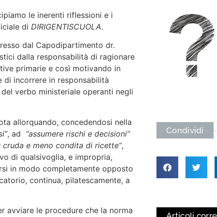
piamo le inerenti riflessioni e i
ficiale di
DIRIGENTISCUOLA
.
presso dal Capodipartimento dr.
stici dalla responsabilità di ragionare
ative primarie e così motivando in
di incorrere in responsabilità
i del verbo ministeriale operanti negli
nota allorquando, concedendosi nella
Condividi
i”
, ad
“assumere rischi e decisioni”
ù cruda e meno condita di ricette”
,
o di qualsivoglia, e impropria,
arsi in modo completamente opposto
catorio, continua, pilatescamente, a
per avviare le procedure che la norma
Articoli corre