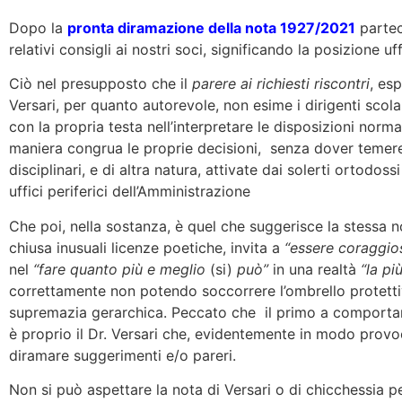
Dopo la
pronta diramazione della nota 1927/2021
parteci
relativi consigli ai nostri soci, significando la posizione uf
Ciò nel presupposto che il
parere ai richiesti riscontri
, es
Versari, per quanto autorevole, non esime i dirigenti scola
con la propria testa nell’interpretare le disposizioni norm
maniera congrua le proprie decisioni, senza dover temere 
disciplinari, e di altra natura, attivate dai solerti ortodoss
uffici periferici dell’Amministrazione
Che poi, nella sostanza, è quel che suggerisce la stessa 
chiusa inusuali licenze poetiche, invita a
“essere coraggios
nel
“fare quanto più e meglio
(si)
può”
in una realtà
“la
pi
correttamente non potendo soccorrere l’ombrello protettiv
supremazia gerarchica. Peccato che il primo a comport
è proprio il Dr. Versari che, evidentemente in modo provo
diramare suggerimenti e/o pareri.
Non si può aspettare la nota di Versari o di chicchessia 