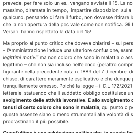
prevede, per fare solo un es., vengano avviate il 15. La 
massimo, diramata in tempo, impartire disposizioni sulla 
qualcuno, pensando di fare il furbo, non dovesse ritirare 
che la non apertura della pec vale come non notifica. Gl
Versari: hanno rispettato la data del 15!
Ma proprio al punto critico che doveva chiarirsi – sul per
– l’Amministrazione induce una ulteriore confusione, esent
legittimi motivi”
ma non coloro che sono in malattia o assen
legittimo – che non sia incluso nell’elenco (peraltro comp
figurante nella precedente nota n. 1889 del 7 dicembre: d
chiuso, di carattere meramente esplicativo e che dunque
tranquillamente omesso. Poiché la legge – il D.L 172/2021
letterale, statuendo che il suddetto obbligo costituisce u
svolgimento delle attività lavorative
.
E allo svolgimento 
tenuti di certo coloro che sono in malattia
, qui punto o p
queste assenze siano o meno strumentali alla volontà di so
procrastinarlo il più possibile.
Quest’ultima è una valutazione politica che, in questa fas