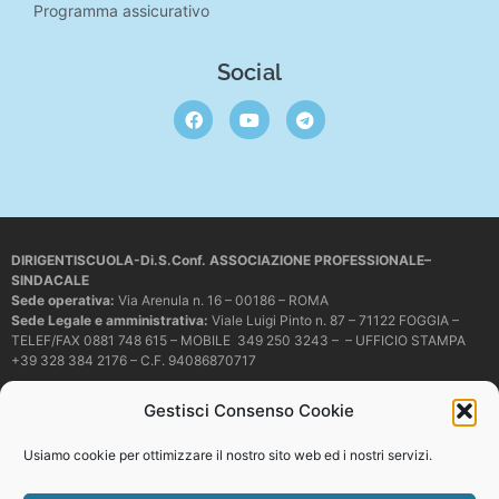
Programma assicurativo
Social
DIRIGENTISCUOLA-Di.S.Conf. ASSOCIAZIONE PROFESSIONALE–
SINDACALE
Sede operativa
:
Via Arenula n. 16 – 00186 – ROMA
Sede Legale e amministrativa:
Viale Luigi Pinto n. 87 – 71122 FOGGIA –
TELEF/FAX 0881 748 615 – MOBILE 349 250 3243 – – UFFICIO STAMPA
+39 328 384 2176 – C.F. 94086870717
Mail e PEC:
dirigentiscuola@libero.it – info@dirigentiscuola.org –
Gestisci Consenso Cookie
dirigentiscuola@pec.it
© Copyright
Dirigentiscuola
tutti i diritti sono riservati. Non è permesso
Usiamo cookie per ottimizzare il nostro sito web ed i nostri servizi.
copiare o riprodurre in alcun modo i contenuti presenti in questo sito se non
con espresso consenso scritto del proprietario.