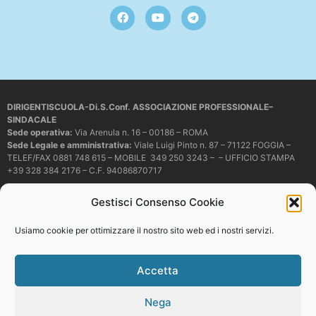
DIRIGENTISCUOLA-Di.S.Conf. ASSOCIAZIONE PROFESSIONALE–
SINDACALE
Sede operativa
:
Via Arenula n. 16 – 00186 – ROMA
Sede Legale e amministrativa:
Viale Luigi Pinto n. 87 – 71122 FOGGIA –
TELEF/FAX 0881 748 615 – MOBILE 349 250 3243 – – UFFICIO STAMPA
+39 328 384 2176 – C.F. 94086870717
Mail e PEC:
dirigentiscuola@libero.it – info@dirigentiscuola.org –
Gestisci Consenso Cookie
dirigentiscuola@pec.it
© Copyright
Dirigentiscuola
tutti i diritti sono riservati. Non è permesso
Usiamo cookie per ottimizzare il nostro sito web ed i nostri servizi.
copiare o riprodurre in alcun modo i contenuti presenti in questo sito se non
con espresso consenso scritto del proprietario.
Accetta
Nega
Web development