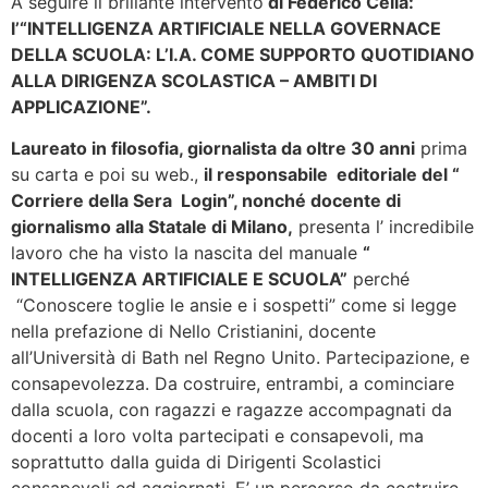
A seguire il brillante intervento
di Federico Cella:
l’“INTELLIGENZA ARTIFICIALE NELLA GOVERNACE
DELLA SCUOLA: L’I.A. COME SUPPORTO QUOTIDIANO
ALLA DIRIGENZA SCOLASTICA – AMBITI DI
APPLICAZIONE”.
Laureato in filosofia, giornalista da oltre 30 anni
prima
su carta e poi su web.,
il responsabile editoriale del “
Corriere della Sera Login”, nonché docente di
giornalismo alla Statale di Milano,
presenta l’ incredibile
lavoro che ha visto la nascita del manuale
“
INTELLIGENZA ARTIFICIALE E SCUOLA”
perché
“Conoscere toglie le ansie e i sospetti” come si legge
nella prefazione di Nello Cristianini, docente
all’Università di Bath nel Regno Unito. Partecipazione, e
consapevolezza. Da costruire, entrambi, a cominciare
dalla scuola, con ragazzi e ragazze accompagnati da
docenti a loro volta partecipati e consapevoli, ma
soprattutto dalla guida di Dirigenti Scolastici
consapevoli ed aggiornati. E’ un percorso da costruire,