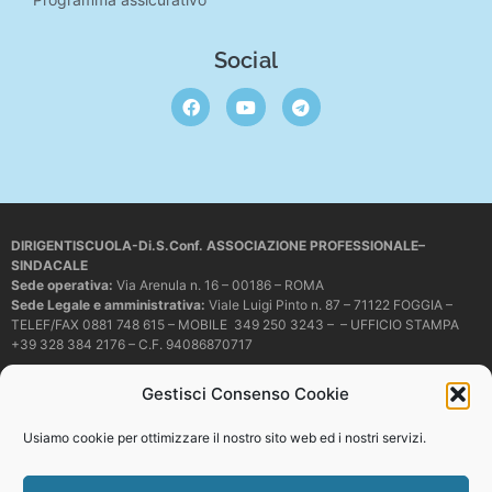
Social
DIRIGENTISCUOLA-Di.S.Conf. ASSOCIAZIONE PROFESSIONALE–
SINDACALE
Sede operativa
:
Via Arenula n. 16 – 00186 – ROMA
Sede Legale e amministrativa:
Viale Luigi Pinto n. 87 – 71122 FOGGIA –
TELEF/FAX 0881 748 615 – MOBILE 349 250 3243 – – UFFICIO STAMPA
+39 328 384 2176 – C.F. 94086870717
Mail e PEC:
dirigentiscuola@libero.it – info@dirigentiscuola.org –
Gestisci Consenso Cookie
dirigentiscuola@pec.it
© Copyright
Dirigentiscuola
tutti i diritti sono riservati. Non è permesso
Usiamo cookie per ottimizzare il nostro sito web ed i nostri servizi.
copiare o riprodurre in alcun modo i contenuti presenti in questo sito se non
con espresso consenso scritto del proprietario.