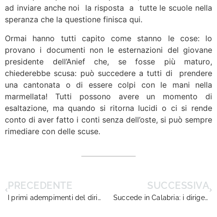
ad inviare anche noi la risposta a tutte le scuole nella
speranza che la questione finisca qui.
Ormai hanno tutti capito come stanno le cose: lo
provano i documenti non le esternazioni del giovane
presidente dell’Anief che, se fosse più maturo,
chiederebbe scusa: può succedere a tutti di prendere
una cantonata o di essere colpi con le mani nella
marmellata! Tutti possono avere un momento di
esaltazione, ma quando si ritorna lucidi o ci si rende
conto di aver fatto i conti senza dell’oste, si può sempre
rimediare con delle scuse.
PRECEDENTE
SUCCESSIVA
I primi adempimenti del dirigente scolastico alla luce della legge 107/15: Una guida ragionata
Succede in Calabria: i dirigenti scolastici senza retribuzione di posizione e di risultato