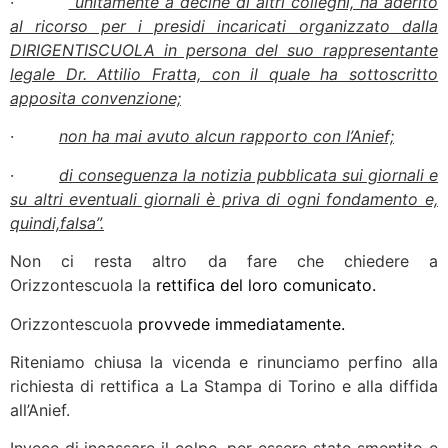
·
“unitamente a decine di altri colleghi, ha aderito
al ricorso per i presidi incaricati organizzato dalla
DIRIGENTISCUOLA in persona del suo rappresentante
legale Dr. Attilio Fratta, con il quale ha sottoscritto
apposita convenzione;
·
non ha mai avuto alcun rapporto con l’Anief;
·
di conseguenza la notizia pubblicata sui giornali e
su altri eventuali giornali è priva di ogni fondamento e,
quindi,falsa”.
Non ci resta altro da fare che chiedere a
Orizzontescuola la
rettifica del loro comunicato.
Orizzontescuola
provvede immediatamente.
Riteniamo chiusa la vicenda e rinunciamo perfino alla
richiesta di rettifica a La Stampa di Torino e alla diffida
all’Anief.