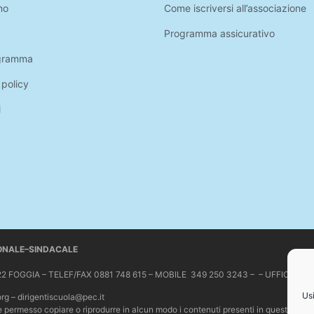
mo
Come iscriversi all’associazione
Programma assicurativo
gramma
 policy
i
IONALE–SINDACALE
 71122 FOGGIA – TELEF/FAX 0881 748 615 – MOBILE 349 250 3243 – – UFFICIO 
Usi
org – dirigentiscuola@pec.it
Non è permesso copiare o riprodurre in alcun modo i contenuti presenti in questo sit