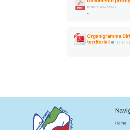
Documento prorog
824839 downloads
...
Organigramma Dirig
territoriali
196.86 K
...
Navig
Home