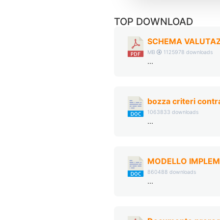
TOP DOWNLOAD
SCHEMA VALUTAZI
MB
1125978 downloads
...
bozza criteri cont
1063833 downloads
...
MODELLO IMPLEM
860488 downloads
...