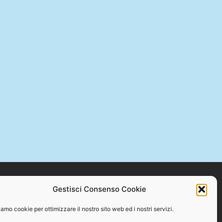
Gestisci Consenso Cookie
STAMPA +39 328 384 2176 – C.F. 94086870717
amo cookie per ottimizzare il nostro sito web ed i nostri servizi.
o se non con espresso consenso scritto del proprietario.