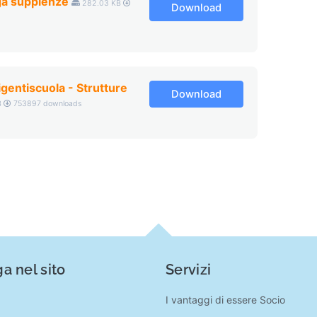
a supplenze
282.03 KB
Download
entiscuola - Strutture
Download
B
753897 downloads
a nel sito
Servizi
I vantaggi di essere Socio