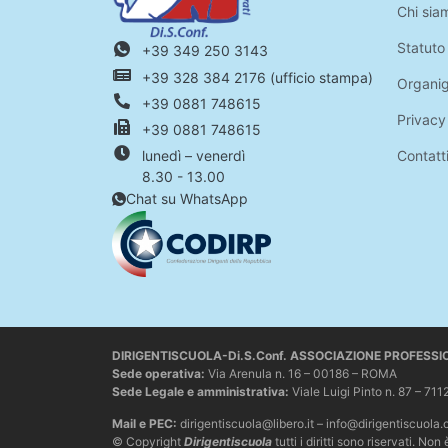
Chi sia
Statuto
+39 349 250 3143
+39 328 384 2176 (ufficio stampa)
Organi
+39 0881 748615
Privacy
+39 0881 748615
Contatt
lunedì – venerdì
8.30 - 13.00
Chat su WhatsApp
DIRIGENTISCUOLA-Di.S.Conf. ASSOCIAZIONE PROFESS
Sede operativa
:
Via Arenula n. 16 – 00186 – ROMA
Sede Legale e amministrativa:
Viale Luigi Pinto n. 87 –
Mail e PEC:
dirigentiscuola@libero.it – info@dirigentiscuola.
© Copyright
Dirigentiscuola
tutti i diritti sono riservati. 