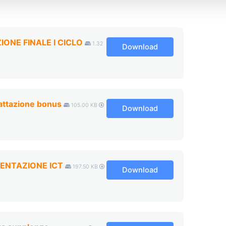
ONE FINALE I CICLO
1.32
Download
rattazione bonus
105.00 KB
Download
ENTAZIONE ICT
197.50 KB
Download