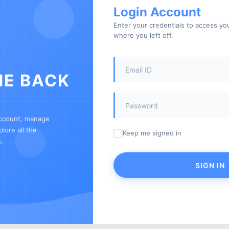
Login Account
Enter your credentials to access y
where you left off.
E BACK
account, manage
lore all the
Keep me signed in
.
SIGN IN