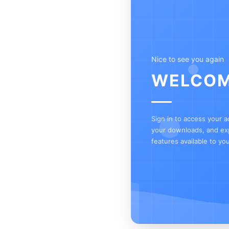
Nice to see you again
WELCOM
Sign in to access your 
your downloads, and exp
features available to you