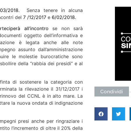
/03/2018
. Senza tenere in alcuna
ncontri del
7 /12/2017
e
6/02/2018.
teciperà all’incontro
se non sarà
 documenti oggetto dell’informativa e
reazione è legata anche alle note
impegno assunto dall’amministrazione
ire le molestie burocratiche sono
ollire della “rabbia dei presidi” e al
 finta di sostenere la categoria con
ata la rilevazione il 31/12/2017 i
Condividi
 rinnovo del CCNL è in alto mare. La
ttare la nuova ondata di indignazione
pegni presi anche per ringraziare i
tito l’incremento di oltre il 20% della