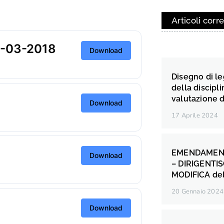
Articoli corre
-03-2018
Download
Disegno di le
della discipli
valutazione 
Download
17 Aprile 2024
EMENDAMEN
Download
– DIRIGENTI
MODIFICA dell
20 Gennaio 2024
Download