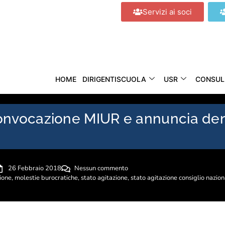
Servizi ai soci
HOME
DIRIGENTISCUOLA
USR
CONSUL
nvocazione MIUR e annuncia den
26 Febbraio 2018
Nessun commento
ione
,
molestie burocratiche
,
stato agitazione
,
stato agitazione consiglio nazion