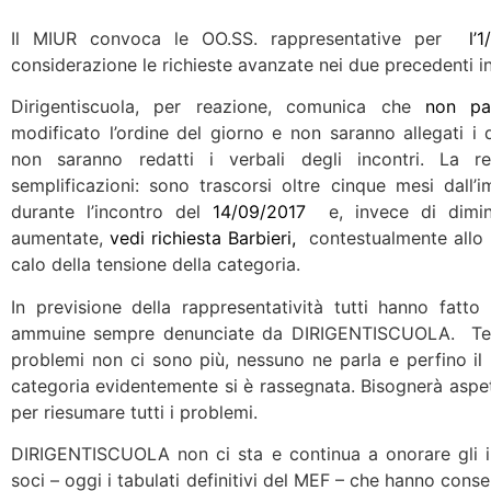
Il MIUR convoca le OO.SS. rappresentative per
l’1
considerazione le richieste avanzate nei due precedenti i
Dirigentiscuola, per reazione, comunica che
non par
modificato l’ordine del giorno e non saranno allegati i
non saranno redatti i verbali degli incontri. La 
semplificazioni: sono trascorsi oltre cinque mesi dall’
durante l’incontro del
14/09/2017
e, invece di diminu
aumentate,
vedi richiesta Barbieri,
contestualmente allo sb
calo della tensione della categoria.
In previsione della rappresentatività tutti hanno fatto
ammuine sempre denunciate da DIRIGENTISCUOLA. Termin
problemi non ci sono più, nessuno ne parla e perfino il
categoria evidentemente si è rassegnata. Bisognerà aspe
per riesumare tutti i problemi.
DIRIGENTISCUOLA non ci sta e continua a onorare gli im
soci – oggi i tabulati definitivi del MEF – che hanno consen