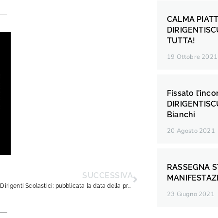
CALMA PIATT
DIRIGENTISC
TUTTA!
19 Ottobre 2021
Fissato l’inc
DIRIGENTISCU
Bianchi
20 Agosto 2021
RASSEGNA 
SUCCESSIVA
MANIFESTAZ
Concorso Dirigenti Scolastici: pubblicata la data della prova selettiva
23 Giugno 2021