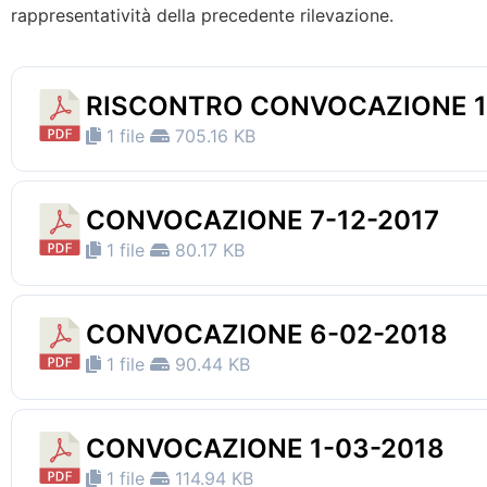
rappresentatività della precedente rilevazione.
RISCONTRO CONVOCAZIONE 1
1 file
705.16 KB
CONVOCAZIONE 7-12-2017
1 file
80.17 KB
CONVOCAZIONE 6-02-2018
1 file
90.44 KB
CONVOCAZIONE 1-03-2018
1 file
114.94 KB