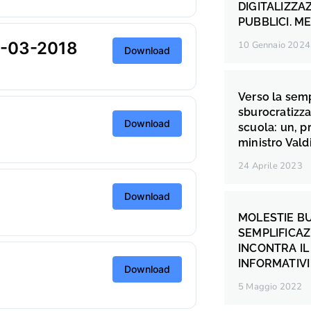
DIGITALIZZA
PUBBLICI. M
-03-2018
10 Gennaio 2024
Download
Verso la semp
sburocratizza
Download
scuola: un, p
ministro Vald
24 Aprile 2023
Download
MOLESTIE B
SEMPLIFICAZ
INCONTRA IL 
INFORMATIVI
Download
5 Maggio 2022