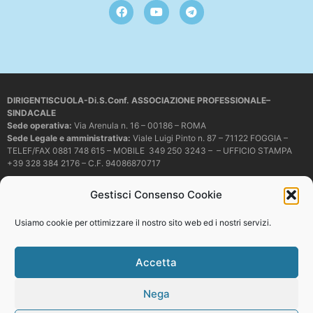
DIRIGENTISCUOLA-Di.S.Conf. ASSOCIAZIONE PROFESSIONALE–
SINDACALE
Sede operativa
:
Via Arenula n. 16 – 00186 – ROMA
Sede Legale e amministrativa:
Viale Luigi Pinto n. 87 – 71122 FOGGIA –
TELEF/FAX 0881 748 615 – MOBILE 349 250 3243 – – UFFICIO STAMPA
+39 328 384 2176 – C.F. 94086870717
Mail e PEC:
dirigentiscuola@libero.it – info@dirigentiscuola.org –
Gestisci Consenso Cookie
dirigentiscuola@pec.it
© Copyright
Dirigentiscuola
tutti i diritti sono riservati. Non è permesso
Usiamo cookie per ottimizzare il nostro sito web ed i nostri servizi.
copiare o riprodurre in alcun modo i contenuti presenti in questo sito se non
con espresso consenso scritto del proprietario.
Accetta
Nega
Web development