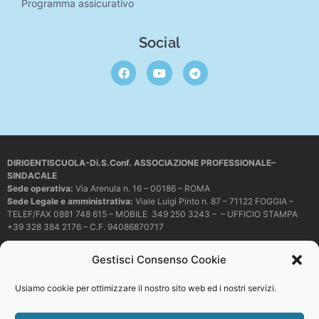
Programma assicurativo
Social
DIRIGENTISCUOLA-Di.S.Conf. ASSOCIAZIONE PROFESSIONALE–
SINDACALE
Sede operativa
:
Via Arenula n. 16 – 00186 – ROMA
Sede Legale e amministrativa:
Viale Luigi Pinto n. 87 – 71122 FOGGIA –
TELEF/FAX 0881 748 615 – MOBILE 349 250 3243 – – UFFICIO STAMPA
+39 328 384 2176 – C.F. 94086870717
Mail e PEC:
dirigentiscuola@libero.it – info@dirigentiscuola.org –
Gestisci Consenso Cookie
dirigentiscuola@pec.it
© Copyright
Dirigentiscuola
tutti i diritti sono riservati. Non è permesso
Usiamo cookie per ottimizzare il nostro sito web ed i nostri servizi.
copiare o riprodurre in alcun modo i contenuti presenti in questo sito se non
con espresso consenso scritto del proprietario.