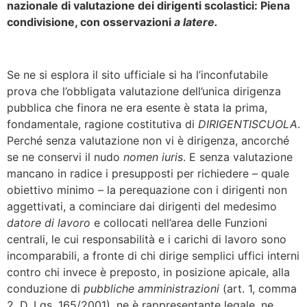
nazionale di valutazione dei dirigenti scolastici: Piena
condivisione, con osservazioni
a latere.
Se ne si esplora il sito ufficiale si ha l’inconfutabile
prova che l’obbligata valutazione dell’unica dirigenza
pubblica che finora ne era esente è stata la prima,
fondamentale, ragione costitutiva di
DIRIGENTISCUOLA
.
Perché senza valutazione non vi è dirigenza, ancorché
se ne conservi il nudo
nomen iuris
. E senza valutazione
mancano in radice i presupposti per richiedere – quale
obiettivo minimo – la perequazione con i dirigenti non
aggettivati, a cominciare dai dirigenti del medesimo
datore di lavoro
e collocati nell’area delle Funzioni
centrali, le cui responsabilità e i carichi di lavoro sono
incomparabili, a fronte di chi dirige semplici uffici interni
contro chi invece è preposto, in posizione apicale, alla
conduzione di
pubbliche amministrazioni
(art. 1, comma
2, D. Lgs. 165/2001), ne è rappresentante legale, ne