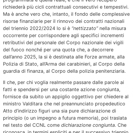
richiederà più cicli contrattuali consecutivi e tempestivi.
Ma è anche vero che, intanto, il fondo delle complessive
risorse finanziarie per il rinnovo dei contratti nazionali
del triennio 2022/2024 lo si è
“nettizzato”
nella misura
occorrente per corrispondere agli specifici incrementi
retributivi del personale del Corpo nazionale dei vigili
del fuoco nonché per una quota che, a decorrere
dall’anno 2025, la si è destinata alle Forze armate, alla
Polizia di Stato, all’Arma dei carabinieri, al Corpo della
guardia di finanza, al Corpo della polizia penitenziaria.
Il che, per chi voglia realmente passare dalle parole ai
fatti e spendersi per una costante azione congiunta,
fornisce da subito un appiglio oggettivo per chiedere al
ministro Valditara che nel preannunciato propedeutico
Atto d’indirizzo figuri una sia pure dichiarazione di
principio (o un impegno a futura memoria), poi traslata
nel testo del CCNL come
dichiarazione congiunta.
Che
riconosca, in termini espliciti e per il successivo triennio