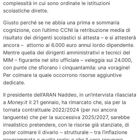
complessità in cui sono ordinate le istituzioni
scolastiche dirette.
Giusto perché se ne abbia una prima e sommaria
cognizione, con l’ultimo CCNI la retribuzione media di
risultato dei dirigenti scolastici si attesta – e si attesterà
ancora – attorno ai 6.000 euro annui lordo dipendente.
Mentre quella dei dirigenti amministrativi e tecnici del
MIM – figurante nel sito ufficiale – veleggia sui 24.000,
con punte che sfiorano i cinquantamila: una voragine!
Per colmare la quale occorrono risorse aggiuntive
dedicate.
Il presidente dell’ARAN Naddeo, in un’intervista rilasciata
a
Money.it
il 21 gennaio, ha rimarcato che, sia per la
tornata contrattuale 2022/2024 (per noi ancora
languente) che per la successiva 2025/2027, sarebbe
irrealistico pretendere, con le risorse già stanziate, di
poter colmare il divario – strutturale – tra l’inflazione
programmata e quella reale; e che Il vero recupero