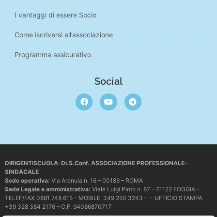
I vantaggi di essere Socio
Come iscriversi all’associazione
Programma assicurativo
Social
DIRIGENTISCUOLA-Di.S.Conf. ASSOCIAZIONE PROFESSIONALE–
SINDACALE
Sede operativa
:
Via Arenula n. 16 – 00186 – ROMA
Sede Legale e amministrativa:
Viale Luigi Pinto n. 87 – 71122 FOGGIA –
TELEF/FAX 0881 748 615 – MOBILE 349 250 3243 – – UFFICIO STAMPA
+39 328 384 2176 – C.F. 94086870717