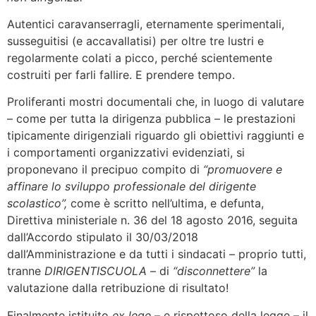
Autentici caravanserragli, eternamente sperimentali,
susseguitisi (e accavallatisi) per oltre tre lustri e
regolarmente colati a picco, perché scientemente
costruiti per farli fallire. E prendere tempo.
Proliferanti mostri documentali che, in luogo di valutare
– come per tutta la dirigenza pubblica – le prestazioni
tipicamente dirigenziali riguardo gli obiettivi raggiunti e
i comportamenti organizzativi evidenziati, si
proponevano il precipuo compito di
“promuovere e
affinare lo sviluppo professionale del dirigente
scolastico”,
come è scritto nell’ultima, e defunta,
Direttiva ministeriale n. 36 del 18 agosto 2016, seguita
dall’Accordo stipulato il 30/03/2018
dall’Amministrazione e da tutti i sindacati – proprio tutti,
tranne
DIRIGENTISCUOLA
– di
“disconnettere”
la
valutazione dalla retribuzione di risultato!
Finalmente istituito
ex lege
– e rispettoso della legge – il