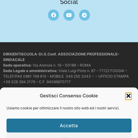
Social
DIRIGENTISCUOLA-Di.S.Conf. ASSOCIAZIONE PROFESSIONALE–
SINDACALE
Sede operativa
:
Via Arenula n. 16 – 00186 – ROMA
Sede Legale e amministrativa:
Viale Luigi Pinto n. 87 – 71122 FOGGIA –
TELEF/FAX 0881 748 615 – MOBILE 349 250 3243 – – UFFICIO STAMPA
+39 328 384 2176 – C.F. 94086870717
Mail e PEC:
dirigentiscuola@libero.it – info@dirigentiscuola.org –
Gestisci Consenso Cookie
dirigentiscuola@pec.it
© Copyright
Dirigentiscuola
tutti i diritti sono riservati. Non è permesso
Usiamo cookie per ottimizzare il nostro sito web ed i nostri servizi.
copiare o riprodurre in alcun modo i contenuti presenti in questo sito se non
con espresso consenso scritto del proprietario.
Accetta