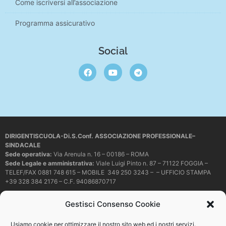
Come iscriversi all’associazione
Programma assicurativo
Social
DIRIGENTISCUOLA-Di.S.Conf. ASSOCIAZIONE PROFESSIONALE–
SINDACALE
Sede operativa
:
Via Arenula n. 16 – 00186 – ROMA
Sede Legale e amministrativa:
Viale Luigi Pinto n. 87 – 71122 FOGGIA –
TELEF/FAX 0881 748 615 – MOBILE 349 250 3243 – – UFFICIO STAMPA
+39 328 384 2176 – C.F. 94086870717
Mail e PEC:
dirigentiscuola@libero.it – info@dirigentiscuola.org –
Gestisci Consenso Cookie
dirigentiscuola@pec.it
© Copyright
Dirigentiscuola
tutti i diritti sono riservati. Non è permesso
Usiamo cookie per ottimizzare il nostro sito web ed i nostri servizi.
copiare o riprodurre in alcun modo i contenuti presenti in questo sito se non