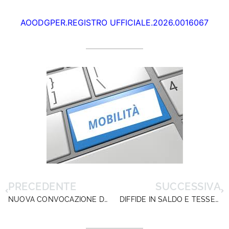
AOODGPER.REGISTRO UFFICIALE.2026.0016067
PRECEDENTE
SUCCESSIVA
NUOVA CONVOCAZIONE DEL TAVOLO TECNICO PNRR: IN EXTREMIS LA PROROGA AL 15/10/2026 DELLA RENDICONTAZIONE
DIFFIDE IN SALDO E TESSERE SINDACALI IN OFFERTA: QUANDO I DIRITTI (GIÀ ACQUISITI) DIVENTANO UN AFFARE