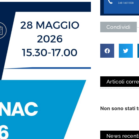
Condividi
Articoli corre
Non sono stati tr
News recent