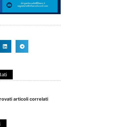
lati
ovati articoli correlati
i