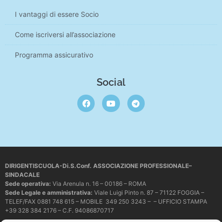
I vantaggi di essere Socio
Come iscriversi all’associazione
Programma assicurativo
Social
DIRIGENTISCUOLA-Di.S.Conf. ASSOCIAZIONE PROFESSIONALE–
SINDACALE
Sede operativa
:
Via Arenula n. 16 – 00186 – ROMA
Sede Legale e amministrativa:
Viale Luigi Pinto n. 87 – 71122 FOGGIA –
TELEF/FAX 0881 748 615 – MOBILE 349 250 3243 – – UFFICIO STAMPA
+39 328 384 2176 – C.F. 94086870717