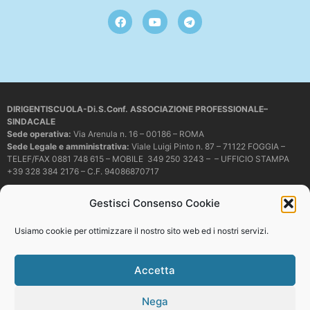
DIRIGENTISCUOLA-Di.S.Conf. ASSOCIAZIONE PROFESSIONALE–
SINDACALE
Sede operativa
:
Via Arenula n. 16 – 00186 – ROMA
Sede Legale e amministrativa:
Viale Luigi Pinto n. 87 – 71122 FOGGIA –
TELEF/FAX 0881 748 615 – MOBILE 349 250 3243 – – UFFICIO STAMPA
+39 328 384 2176 – C.F. 94086870717
Mail e PEC:
dirigentiscuola@libero.it – info@dirigentiscuola.org –
Gestisci Consenso Cookie
dirigentiscuola@pec.it
© Copyright
Dirigentiscuola
tutti i diritti sono riservati. Non è permesso
Usiamo cookie per ottimizzare il nostro sito web ed i nostri servizi.
copiare o riprodurre in alcun modo i contenuti presenti in questo sito se non
con espresso consenso scritto del proprietario.
Accetta
Nega