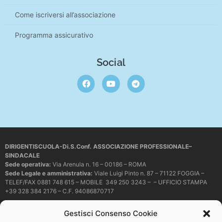
Come iscriversi all’associazione
Programma assicurativo
Social
DIRIGENTISCUOLA-Di.S.Conf. ASSOCIAZIONE PROFESSIONALE–
SINDACALE
Sede operativa
:
Via Arenula n. 16 – 00186 – ROMA
Sede Legale e amministrativa:
Viale Luigi Pinto n. 87 – 71122 FOGGIA –
TELEF/FAX 0881 748 615 – MOBILE 349 250 3243 – – UFFICIO STAMPA
+39 328 384 2176 – C.F. 94086870717
Mail e PEC:
dirigentiscuola@libero.it – info@dirigentiscuola.org –
Gestisci Consenso Cookie
dirigentiscuola@pec.it