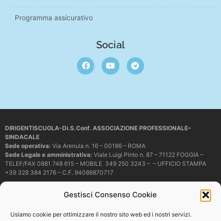
Programma assicurativo
Social
DIRIGENTISCUOLA-Di.S.Conf. ASSOCIAZIONE PROFESSIONALE–
SINDACALE
Sede operativa
:
Via Arenula n. 16 – 00186 – ROMA
Sede Legale e amministrativa:
Viale Luigi Pinto n. 87 – 71122 FOGGIA –
TELEF/FAX 0881 748 615 – MOBILE 349 250 3243 – – UFFICIO STAMPA
+39 328 384 2176 – C.F. 94086870717
Mail e PEC:
dirigentiscuola@libero.it – info@dirigentiscuola.org –
Gestisci Consenso Cookie
dirigentiscuola@pec.it
© Copyright
Dirigentiscuola
tutti i diritti sono riservati. Non è permesso
Usiamo cookie per ottimizzare il nostro sito web ed i nostri servizi.
copiare o riprodurre in alcun modo i contenuti presenti in questo sito se non