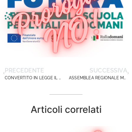
PRECEDENTE
SUCCESSIVA
CONVERTITO IN LEGGE IL DECRETO-LEGGE “OMNIBUS” 9 AGOSTO 2024 N. 113: IL RUOLO DELL’ALTA BUROCRAZIA MINISTERIALE NELLA RESISTENZA AL CAMBIAMENTO
ASSEMBLEA REGIONALE MOLISE
Articoli correlati