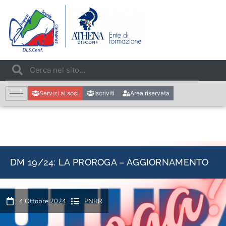
Servizi ai soci
Iscriviti
Area riservata
DM 19/24: LA PROROGA – AGGIORNAMENTO
4 Ottobre 2024
PNRR