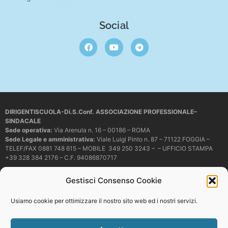
Social
DIRIGENTISCUOLA-Di.S.Conf. ASSOCIAZIONE PROFESSIONALE–
SINDACALE
Sede operativa
:
Via Arenula n. 16 – 00186 – ROMA
Sede Legale e amministrativa:
Viale Luigi Pinto n. 87 – 71122 FOGGIA –
TELEF/FAX 0881 748 615 – MOBILE 349 250 3243 – – UFFICIO STAMPA
+39 328 384 2176 – C.F. 94086870717
Mail e PEC:
dirigentiscuola@libero.it – info@dirigentiscuola.org –
Gestisci Consenso Cookie
dirigentiscuola@pec.it
© Copyright
Dirigentiscuola
tutti i diritti sono riservati. Non è permesso
Usiamo cookie per ottimizzare il nostro sito web ed i nostri servizi.
copiare o riprodurre in alcun modo i contenuti presenti in questo sito se non
con espresso consenso scritto del proprietario.