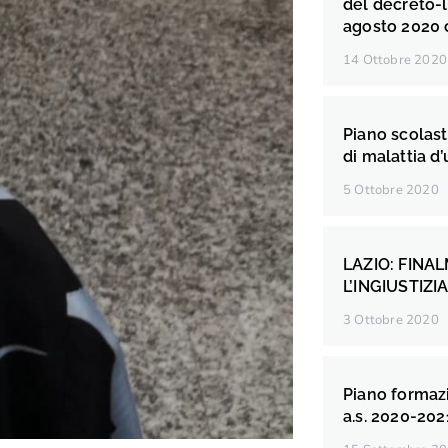
del decreto-l
agosto 2020 
14 Ottobre 2020
Piano scolast
di malattia d’
5 Ottobre 2020
LAZIO: FINA
L’INGIUSTIZI
3 Ottobre 2020
Piano formazi
a.s. 2020-202