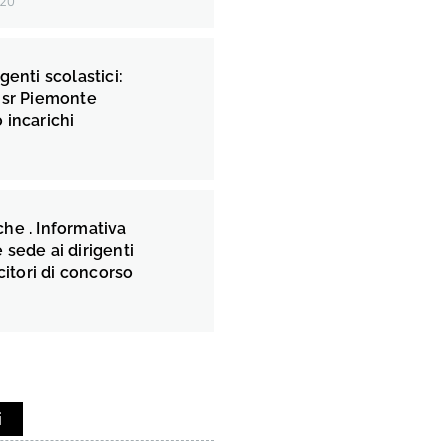
020
genti scolastici:
Usr Piemonte
 incarichi
he . Informativa
sede ai dirigenti
citori di concorso
i