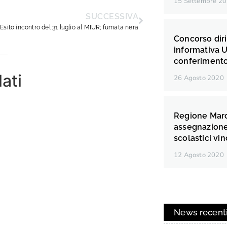
15 Settembre 2
SUCCESSIVA
Esito incontro del 31 luglio al MIUR; fumata nera
Concorso diri
informativa 
conferimento
lati
26 Agosto 2020
Regione Marc
assegnazione 
scolastici vin
12 Agosto 2020
News recent