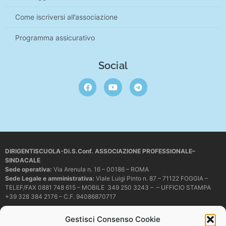
Come iscriversi all’associazione
Programma assicurativo
Social
DIRIGENTISCUOLA-Di.S.Conf. ASSOCIAZIONE PROFESSIONALE–
SINDACALE
Sede operativa
:
Via Arenula n. 16 – 00186 – ROMA
Sede Legale e amministrativa:
Viale Luigi Pinto n. 87 – 71122 FOGGIA –
TELEF/FAX 0881 748 615 – MOBILE 349 250 3243 – – UFFICIO STAMPA
+39 328 384 2176 – C.F. 94086870717
Mail e PEC:
dirigentiscuola@libero.it – info@dirigentiscuola.org –
Gestisci Consenso Cookie
dirigentiscuola@pec.it