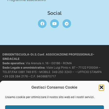
Social
DIRIGENTISCUOLA-Di.S.Conf. ASSOCIAZIONE PROFESSIONALE–
SINDACALE
Sede operativa
:
Via Arenula n. 16 – 00186 – ROMA
Sede Legale e amministrativa:
Viale Luigi Pinto n. 87 – 71122 FOGGIA –
TELEF/FAX 0881 748 615 – MOBILE 349 250 3243 – – UFFICIO STAMPA
+39 328 384 2176 – C.F. 94086870717
Mail e PEC:
dirigentiscuola@libero.it – info@dirigentiscuola.org –
Gestisci Consenso Cookie
dirigentiscuola@pec.it
© Copyright
Dirigentiscuola
tutti i diritti sono riservati. Non è permesso
Usiamo cookie per ottimizzare il nostro sito web ed i nostri servizi.
copiare o riprodurre in alcun modo i contenuti presenti in questo sito se non
con espresso consenso scritto del proprietario.