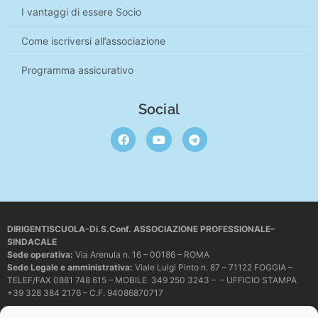
I vantaggi di essere Socio
Come iscriversi all’associazione
Programma assicurativo
Social
DIRIGENTISCUOLA-Di.S.Conf. ASSOCIAZIONE PROFESSIONALE–
SINDACALE
Sede operativa
:
Via Arenula n. 16 – 00186 – ROMA
Sede Legale e amministrativa:
Viale Luigi Pinto n. 87 – 71122 FOGGIA –
TELEF/FAX 0881 748 615 – MOBILE 349 250 3243 – – UFFICIO STAMPA
+39 328 384 2176 – C.F. 94086870717
Mail e PEC:
dirigentiscuola@libero.it – info@dirigentiscuola.org –