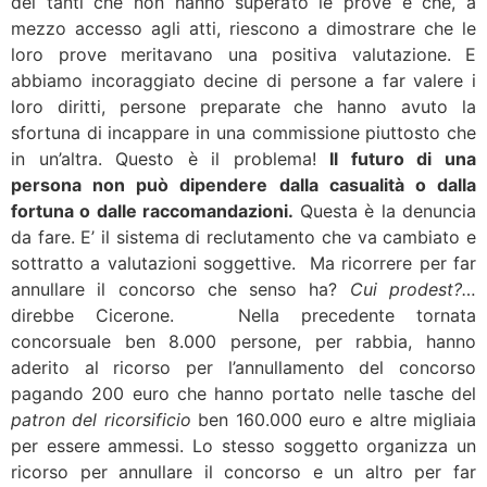
dei tanti che non hanno superato le prove e che, a
mezzo accesso agli atti, riescono a dimostrare che le
loro prove meritavano una positiva valutazione. E
abbiamo incoraggiato decine di persone a far valere i
loro diritti, persone preparate che hanno avuto la
sfortuna di incappare in una commissione piuttosto che
in un’altra. Questo è il problema!
Il futuro di una
persona non può dipendere dalla casualità o dalla
fortuna o dalle raccomandazioni.
Questa è la denuncia
da fare. E’ il sistema di reclutamento che va cambiato e
sottratto a valutazioni soggettive. Ma ricorrere per far
annullare il concorso che senso ha?
Cui prodest?…
direbbe Cicerone. Nella precedente tornata
concorsuale ben 8.000 persone, per rabbia, hanno
aderito al ricorso per l’annullamento del concorso
pagando 200 euro che hanno portato nelle tasche del
patron del ricorsificio
ben 160.000 euro e altre migliaia
per essere ammessi. Lo stesso soggetto organizza un
ricorso per annullare il concorso e un altro per far