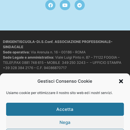
DIRIGENTISCUOLA-Di.S.Conf. ASSOCIAZIONE PROFESSIONALE–
SINDACALE
Sede operativa
:
Via Arenula n. 16 – 00186 – ROMA
Sede Legale e amministrativa:
Viale Luigi Pinto n. 87 – 71122 FOGGIA –
TELEF/FAX 0881 748 615 – MOBILE 349 250 3243 – – UFFICIO STAMPA
+39 328 384 2176 – C.F. 94086870717
Mail e PEC:
dirigentiscuola@libero.it – info@dirigentiscuola.org –
Gestisci Consenso Cookie
dirigentiscuola@pec.it
© Copyright
Dirigentiscuola
tutti i diritti sono riservati. Non è permesso
Usiamo cookie per ottimizzare il nostro sito web ed i nostri servizi.
copiare o riprodurre in alcun modo i contenuti presenti in questo sito se non
con espresso consenso scritto del proprietario.
Accetta
Nega
Web development