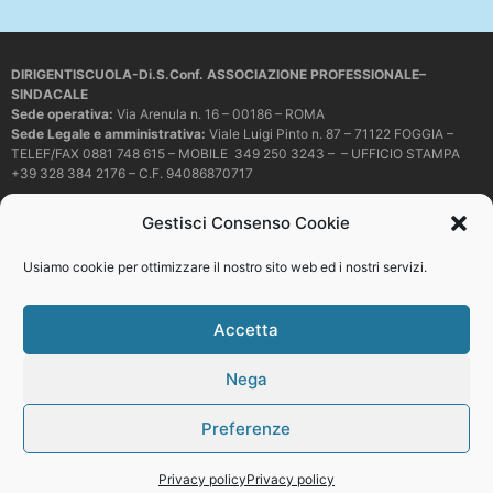
DIRIGENTISCUOLA-Di.S.Conf. ASSOCIAZIONE PROFESSIONALE–
SINDACALE
Sede operativa
:
Via Arenula n. 16 – 00186 – ROMA
Sede Legale e amministrativa:
Viale Luigi Pinto n. 87 – 71122 FOGGIA –
TELEF/FAX 0881 748 615 – MOBILE 349 250 3243 – – UFFICIO STAMPA
+39 328 384 2176 – C.F. 94086870717
Mail e PEC:
dirigentiscuola@libero.it – info@dirigentiscuola.org –
Gestisci Consenso Cookie
dirigentiscuola@pec.it
© Copyright
Dirigentiscuola
tutti i diritti sono riservati. Non è permesso
Usiamo cookie per ottimizzare il nostro sito web ed i nostri servizi.
copiare o riprodurre in alcun modo i contenuti presenti in questo sito se non
con espresso consenso scritto del proprietario.
Accetta
Nega
Web development
Preferenze
Top
Privacy policy
Privacy policy