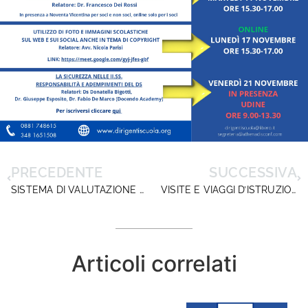
PRECEDENTE
SUCCESSIVA
SISTEMA DI VALUTAZIONE DIRIGENTI SCOLASTICI, DIRIGENTISCUOLA CHIEDE AL MIM MAGGIORE FLESSIBILITÀ (E TORNA SULL’ASSENZA DI STANZIAMENTI PER LA PEREQUAZIONE)
VISITE E VIAGGI D’ISTRUZIONE. DOPO L’ANAC ANCHE IL MIM CONFERMA LE PROCEDURE NEGOZIALI SUGGERITE DA DIRIGENTISCUOLA
Articoli correlati