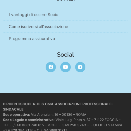
I vantaggi di essere Socio
Come iscriversi all’associazione
Programma assicurativo
Social
DIRIGENTISCUOLA-Di.S.Conf. ASSOCIAZIONE PROFESSIONALE–
SINDACALE
Sede operativa
:
Via Arenula n. 16 – 00186 – ROMA
Sede Legale e amministrativa:
Viale Luigi Pinto n. 87 – 71122 FOGGIA –
TELEF/FAX 0881 748 615 – MOBILE 349 250 3243 – – UFFICIO STAMPA
+39 328 384 2176 – C.F. 94086870717