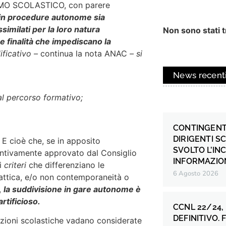
RISMO SCOLASTICO, con parere
 in procedure autonome sia
imilati per la loro natura
Non sono stati tr
e finalità che impediscano la
lificativo –
continua la nota ANAC
– si
News recent
 al percorso formativo;
CONTINGENT
DIRIGENTI S
E cioè che, se in apposito
SVOLTO L’IN
tivamente approvato dal Consiglio
INFORMAZION
 i
criteri
che differenziano le
6 Agosto 2026
dattica, e/o non contemporaneità o
,
la suddivisione in gare autonome è
rtificioso.
CCNL 22/24,
DEFINITIVO.
uzioni scolastiche vadano considerate