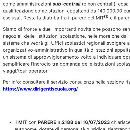
come amministrazioni
sub-centrali
(e non centrali), cosa 
qualificazione come stazioni appaltanti da 140.000,00 e
(1)
esclusa). Resta la diatriba tra il parere del MIT
e il pare
Siamo di fronte a due importanti novità che possono semp
negoziali delle istituzioni scolastiche, nelle more che dal
sistema che vedrà gli Uffici scolastici regionali svolgere 
organizzativo-amministrativo in qualità di stazioni appalt
un sistema di approvvigionamento volto a individuare opera
semplificare l’incrocio tra domanda delle istituzioni scola
viaggi/tour operator.
Per info: consultare il servizio consulenza nella sezione ri
https://www.dirigentiscuola.org/
Il
MIT
con
PARERE n.2188 del 16/07/2023
chiarisce
autonome, dotate di personalità giuridica, rientrano 