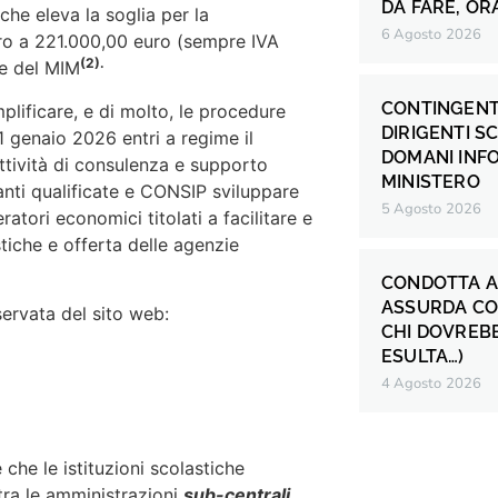
DA FARE, OR
che eleva la soglia per la
6 Agosto 2026
uro a 221.000,00 euro (sempre IVA
(2).
re del MIM
CONTINGENT
lificare, e di molto, le procedure
DIRIGENTI S
 1 genaio 2026 entri a regime il
DOMANI INF
attività di consulenza e supporto
MINISTERO
anti qualificate e CONSIP sviluppare
5 Agosto 2026
tori economici titolati a facilitare e
stiche e offerta delle agenzie
CONDOTTA A
ASSURDA CO
servata del sito web:
CHI DOVREB
ESULTA…)
4 Agosto 2026
 che le istituzioni scolastiche
tra le amministrazioni
sub-centrali.