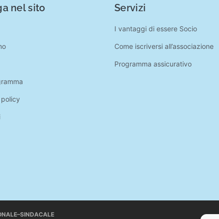
a nel sito
Servizi
I vantaggi di essere Socio
mo
Come iscriversi all’associazione
Programma assicurativo
gramma
 policy
i
IONALE–SINDACALE