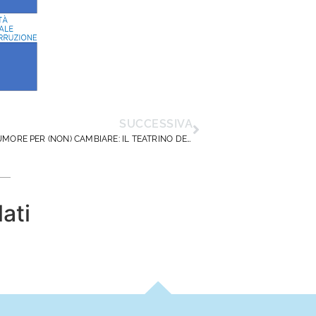
SUCCESSIVA
TANTO RUMORE PER (NON) CAMBIARE: IL TEATRINO DELLE SANZIONI DISCIPLINARI AI DOCENTI IN OGNI RINNOVO CONTRATTUALE
lati