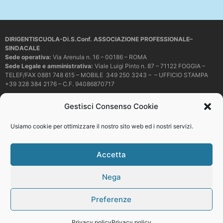
DIRIGENTISCUOLA-Di.S.Conf. ASSOCIAZIONE PROFESSIONALE–
SINDACALE
Sede operativa
:
Via Arenula n. 16 – 00186 – ROMA
Sede Legale e amministrativa:
Viale Luigi Pinto n. 87 – 71122 FOGGIA –
TELEF/FAX 0881 748 615 – MOBILE 349 250 3243 – – UFFICIO STAMPA
+39 328 384 2176 – C.F. 94086870717
Mail e PEC:
dirigentiscuola@libero.it – info@dirigentiscuola.org –
Gestisci Consenso Cookie
dirigentiscuola@pec.it
© Copyright
Dirigentiscuola
tutti i diritti sono riservati. Non è permesso
Usiamo cookie per ottimizzare il nostro sito web ed i nostri servizi.
copiare o riprodurre in alcun modo i contenuti presenti in questo sito se non
con espresso consenso scritto del proprietario.
Accetta
Nega
Web development
Preferenze
Top
Privacy policy
Privacy policy