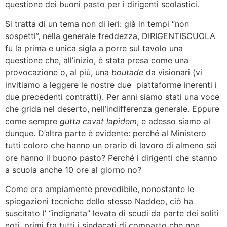
questione dei buoni pasto per i dirigenti scolastici.
Si tratta di un tema non di ieri: già in tempi “non
sospetti”, nella generale freddezza, DIRIGENTISCUOLA
fu la prima e unica sigla a porre sul tavolo una
questione che, all’inizio, è stata presa come una
provocazione o, al più, una
boutade
da visionari (vi
invitiamo a leggere le nostre due piattaforme inerenti i
due precedenti contratti). Per anni siamo stati una voce
che grida nel deserto, nell’indifferenza generale. Eppure
come sempre
gutta cavat lapidem
, e adesso siamo al
dunque. D’altra parte è evidente: perché al Ministero
tutti coloro che hanno un orario di lavoro di almeno sei
ore hanno il buono pasto? Perché i dirigenti che stanno
a scuola anche 10 ore al giorno no?
Come era ampiamente prevedibile, nonostante le
spiegazioni tecniche dello stesso Naddeo, ciò ha
suscitato l’ “indignata” levata di scudi da parte dei soliti
noti, primi fra tutti i sindacati di comparto che non