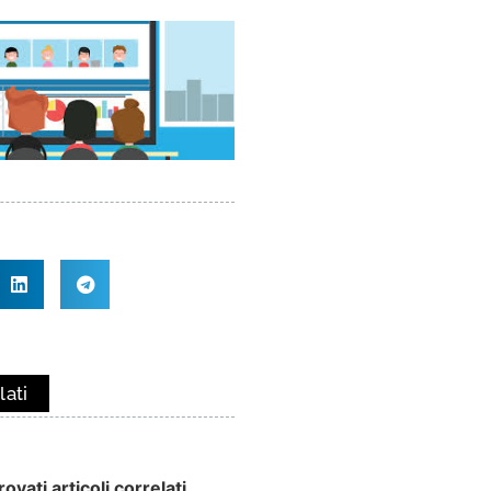
lati
ovati articoli correlati