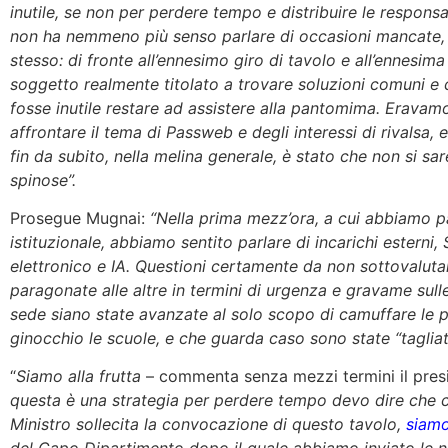
inutile, se non per perdere tempo e distribuire le responsab
non ha nemmeno più senso parlare di occasioni mancate, 
stesso: di fronte all’ennesimo giro di tavolo e all’ennesima
soggetto realmente titolato a trovare soluzioni comuni e 
fosse inutile restare ad assistere alla pantomima. Erava
affrontare il tema di Passweb e degli interessi di rivalsa, 
fin da subito, nella melina generale, è stato che non si sar
spinose”.
Prosegue Mugnai:
“Nella prima mezz’ora, a cui abbiamo p
istituzionale, abbiamo sentito parlare di incarichi esterni,
elettronico e IA. Questioni certamente da non sottovalut
paragonate alle altre in termini di urgenza e gravame sull
sede siano state avanzate al solo scopo di camuffare le 
ginocchio le scuole, e che guarda caso sono state “tagliat
“
Siamo alla frutta
– commenta senza mezzi termini il pre
questa è una strategia per perdere tempo devo dire che ci 
Ministro sollecita la convocazione di questo tavolo,
siamo