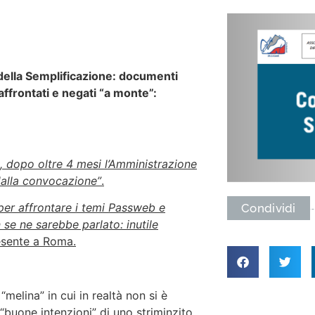
ella Semplificazione: documenti
affrontati e negati “a monte”:
, dopo oltre 4 mesi l’Amministrazione
dalla convocazione”
.
er affrontare i temi Passweb e
Condividi
 se ne sarebbe parlato: inutile
esente a Roma.
melina” in cui in realtà non si è
“buone intenzioni” di uno striminzito