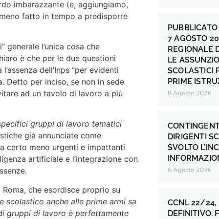
ardo imbarazzante (e, aggiungiamo,
mmeno fatto in tempo a predisporre
PUBBLICATO 
7 AGOSTO 20
i” generale l’unica cosa che
REGIONALE 
hiaro è che per le due questioni
LE ASSUNZIO
 l’assenza dell’Inps “per evidenti
SCOLASTICI P
a. Detto per inciso, se non in sede
PRIME ISTRU
vitare ad un tavolo di lavoro a più
8 Agosto 2026
…
specifici gruppi di lavoro tematici
CONTINGENT
istiche già annunciate come
DIRIGENTI S
ma certo meno urgenti e impattanti
SVOLTO L’IN
INFORMAZION
ligenza artificiale e l’integrazione con
assenze.
6 Agosto 2026
a Roma, che esordisce proprio su
te scolastico anche alle prime armi sa
CCNL 22/24,
 di gruppi di lavoro è perfettamente
DEFINITIVO.