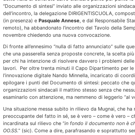
“Documento di sintesi” inviato alle organizzazioni sindaca
dell’incontro, la delegazione DIRIGENTISCUOLA, compost
(in presenza) e
Pasquale Annese
, e dal Responsabile S
remoto), ha abbandonato l’incontro del Tavolo della Semp
novembre chiedendo una nuova convocazione.
Di fronte all’ennesimo “nulla di fatto annunciato” sulle qu
che una passerella senza proposte concrete, la scelta più c
per chi ha intenzione di risolvere davvero i problemi delle 
lavori. Per oltre trenta minuti il Capo Dipartimento per le 
l’innovazione digitale Nando Minnella, incaricato di coordin
epilogare i punti del Documento di sintesi: peccato che que
organizzazioni sindacali il mattino stesso senza che ness
esaminarlo con attenzione, ma nemmeno di leggerlo “al vo
Una situazione messa subito in rilievo da Mugnai, che ha 
preoccupante del fatto in sé, se è vero – come è vero – ch
incardinata sul rilievo che “
in fondo il documento non è che
OO.SS.
” (sic). Come a dire, parafrasando e soprattutto se