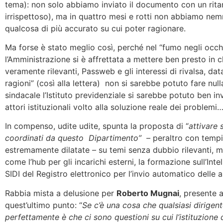
tema): non solo abbiamo inviato il documento con un rit
irrispettoso), ma in quattro mesi e rotti non abbiamo ne
qualcosa di più accurato su cui poter ragionare.
Ma forse è stato meglio così, perché nel “fumo negli occh
l’Amministrazione si è affrettata a mettere ben presto in c
veramente rilevanti, Passweb e gli interessi di rivalsa, data
ragioni” (così alla lettera) non si sarebbe potuto fare null
sindacale l’Istituto previdenziale si sarebbe potuto ben in
attori istituzionali volto alla soluzione reale dei problemi
In compenso, udite udite, spunta la proposta di “
attivare 
coordinati da questo Dipartimento” –
peraltro con temp
estremamente dilatate
–
su temi senza dubbio rilevanti, 
come l’hub per gli incarichi esterni, la formazione sull’Intel
SIDI del Registro elettronico per l’invio automatico delle 
Rabbia mista a delusione per
Roberto Mugnai
, presente 
quest’ultimo punto: “
Se c’è una cosa che qualsiasi dirigen
perfettamente è che ci sono questioni su cui l’istituzione