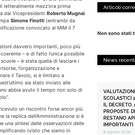
li letteralmente mezz’ora prima
Articoli corre
a dai Vicepresidenti
Roberto Mugnai
tampa
Simone Finotti
(entrambi da
lificazione convocato al MIM il 7
Non sono stati tr
estioni davvero importanti, poco più
oerente – e di fatto l’unica possibile
News recent
scuole – è stata quella di lasciare i
risorse, l’organizzazione e
are il Tavolo, si è limitato a
st’ultimo sia stato inviato alle
uno abbia avuto il tempo non solo di
VALUTAZIONE
lo”.
SCOLASTICI 
IL DECRETO.
ricevuto un riscontro forse ancor più
PROPOSTE DI
e la replica dell’Amministrazione si è
RESTANO AP
 una sintesi delle osservazioni delle
IMPORTANTI
mplificando (visto che siamo in
8 Agosto 2026