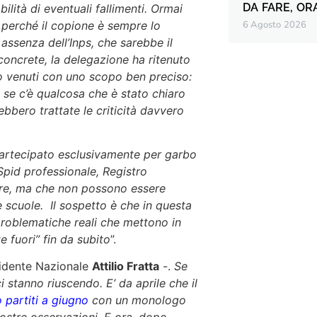
DA FARE, OR
ilità di eventuali fallimenti. Ormai
perché il copione è sempre lo
6 Agosto 2026
 assenza dell’Inps, che sarebbe il
concrete, la delegazione ha ritenuto
mo venuti con uno scopo ben preciso:
e se c’è qualcosa che è stato chiaro
ebbero trattate le criticità davvero
artecipato esclusivamente per garbo
 Spid professionale, Registro
are, ma che non possono essere
e scuole. Il sospetto è che in questa
problematiche reali che mettono in
e fuori” fin da subito
”.
sidente Nazionale
Attilio Fratta
-.
Se
stanno riuscendo. E’ da aprile che il
 partiti a giugno
con un monologo