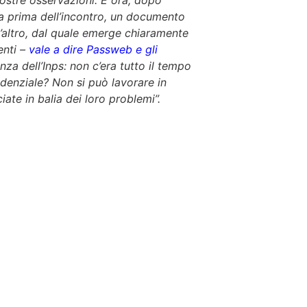
ostre osservazioni. E ora, dopo
a prima dell’incontro, un documento
 l’altro, dal quale emerge chiaramente
enti –
vale a dire Passweb e gli
za dell’Inps: non c’era tutto il tempo
idenziale? Non si può lavorare in
ate in balia dei loro problemi”.