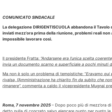
COMUNICATO SINDACALE
La delegazione DIRIGENTISCUOLA abbandona il Tavolo d
inviati mezz’ora prima della riunione, problemi reali non 
impossibile lavorare così.
Il presidente Fratta:
“Andarsene era l’unica scelta coerente
invia un documento scarno e superficiale a pochi minuti 
Ma non è solo un problema di tempistiche: “
Eravamo qui p
rivalsa, l’Amministrazione ha chiarito fin da subito che non
rimanere”,
commenta a caldo il vicepresidente Mugnai pr
Roma, 7 novembre 2025
– Dopo poco più di mezz’ora di “
detto nulla di concreto salvo elencare punto per punto le 