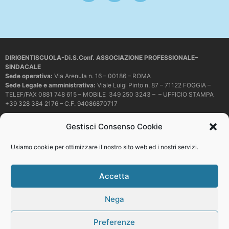
DIRIGENTISCUOLA-Di.S.Conf. ASSOCIAZIONE PROFESSIONALE–
SINDACALE
Sede operativa
:
Via Arenula n. 16 – 00186 – ROMA
Sede Legale e amministrativa:
Viale Luigi Pinto n. 87 – 71122 FOGGIA –
TELEF/FAX 0881 748 615 – MOBILE 349 250 3243 – – UFFICIO STAMPA
+39 328 384 2176 – C.F. 94086870717
Mail e PEC:
dirigentiscuola@libero.it – info@dirigentiscuola.org –
Gestisci Consenso Cookie
dirigentiscuola@pec.it
© Copyright
Dirigentiscuola
tutti i diritti sono riservati. Non è permesso
Usiamo cookie per ottimizzare il nostro sito web ed i nostri servizi.
copiare o riprodurre in alcun modo i contenuti presenti in questo sito se non
con espresso consenso scritto del proprietario.
Accetta
Nega
Web development
Preferenze