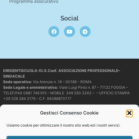
Programma assicurativo
Social
DIRIGENTISCUOLA-Di.S.Conf. ASSOCIAZIONE PROFESSIONALE–
SINDACALE
Sede operativa
:
Via Arenula n. 16 – 00186 – ROMA
Sede Legale e amministrativa:
Viale Luigi Pinto n. 87 – 71122 FOGGIA –
TELEF/FAX 0881 748 615 – MOBILE 349 250 3243 – – UFFICIO STAMPA
+39 328 384 2176 – C.F. 94086870717
Mail e PEC:
dirigentiscuola@libero.it – info@dirigentiscuola.org –
Gestisci Consenso Cookie
dirigentiscuola@pec.it
© Copyright
Dirigentiscuola
tutti i diritti sono riservati. Non è permesso
Usiamo cookie per ottimizzare il nostro sito web ed i nostri servizi.
copiare o riprodurre in alcun modo i contenuti presenti in questo sito se non
con espresso consenso scritto del proprietario.