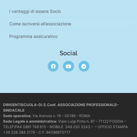
I vantaggi di essere Socio
Come iscriversi all’associazione
Programma assicurativo
Social
DIRIGENTISCUOLA-Di.S.Conf. ASSOCIAZIONE PROFESSIONALE–
SINDACALE
Sede operativa
:
Via Arenula n. 16 – 00186 – ROMA
Sede Legale e amministrativa:
Viale Luigi Pinto n. 87 – 71122 FOGGIA –
TELEF/FAX 0881 748 615 – MOBILE 349 250 3243 – – UFFICIO STAMPA
+39 328 384 2176 – C.F. 94086870717