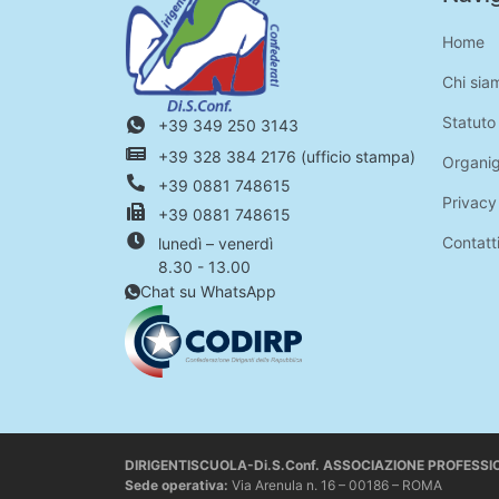
Home
Chi sia
Statuto
+39 349 250 3143
+39 328 384 2176 (ufficio stampa)
Organi
+39 0881 748615
Privacy
+39 0881 748615
Contatt
lunedì – venerdì
8.30 - 13.00
Chat su WhatsApp
DIRIGENTISCUOLA-Di.S.Conf. ASSOCIAZIONE PROFESS
Sede operativa
:
Via Arenula n. 16 – 00186 – ROMA