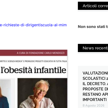
Articoli corre
le-richieste-di-dirigentiscuola-al-mim
Non sono stati tr
News recent
VALUTAZIONE
SCOLASTICI 
IL DECRETO.
PROPOSTE DI
RESTANO AP
IMPORTANTI
8 Agosto 2026