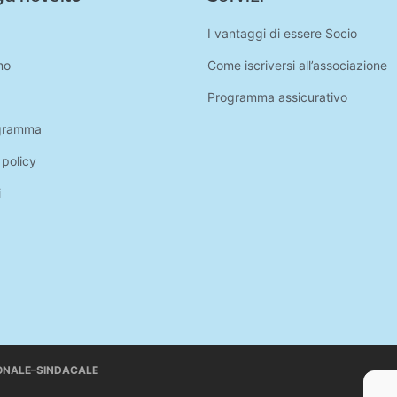
I vantaggi di essere Socio
mo
Come iscriversi all’associazione
Programma assicurativo
gramma
 policy
i
IONALE–SINDACALE