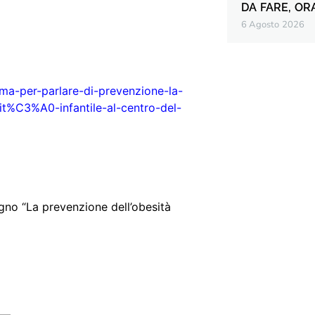
DA FARE, OR
6 Agosto 2026
oma-per-parlare-di-prevenzione-la-
%C3%A0-infantile-al-centro-del-
no “La prevenzione dell’obesità