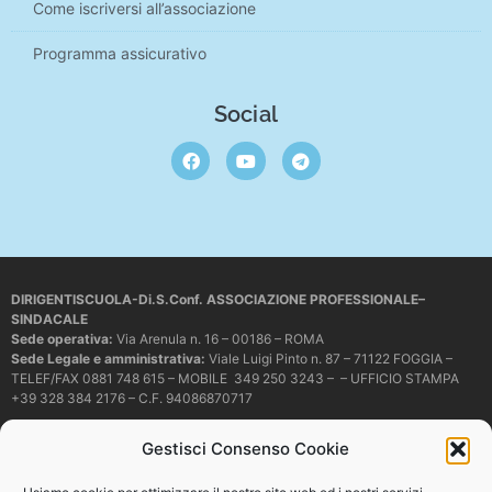
Come iscriversi all’associazione
Programma assicurativo
Social
DIRIGENTISCUOLA-Di.S.Conf. ASSOCIAZIONE PROFESSIONALE–
SINDACALE
Sede operativa
:
Via Arenula n. 16 – 00186 – ROMA
Sede Legale e amministrativa:
Viale Luigi Pinto n. 87 – 71122 FOGGIA –
TELEF/FAX 0881 748 615 – MOBILE 349 250 3243 – – UFFICIO STAMPA
+39 328 384 2176 – C.F. 94086870717
Mail e PEC:
dirigentiscuola@libero.it – info@dirigentiscuola.org –
Gestisci Consenso Cookie
dirigentiscuola@pec.it
© Copyright
Dirigentiscuola
tutti i diritti sono riservati. Non è permesso