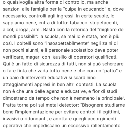
o qualsivoglia altra forma di controllo, ma anche
sanzioni alle famiglie per la “culpa in educando” e, dove
necessario, controlli agli ingressi. In certe scuole, lo
sappiamo bene, entra di tutto: tabacco, stupefacenti,
alcol, droga, armi. Basta con la retorica del “migliore dei
mondi possibili”: la scuola, se mai lo è stata, non è più
così. I coltelli sono “insospettabilmente” negli zaini di
non pochi alunni, e il personale scolastico deve poter
verificare, magari con l’ausilio di operatori qualificati.
Qui è un fatto di sicurezza di tutti, non si può scherzare
o fare finta che vada tutto bene e che con un “patto” e
un paio di interventi educativi si scardinino
atteggiamenti appresi in ben altri contesti. La scuola
non è che una delle agenzie educative, e fior di studi
dimostrano da tempo che non è nemmeno la principale”.
Fratta torna poi sui metal detector: “Bisognerà studiarne
bene l’implementazione per evitare controlli illegittimi,
invasivi o ridondanti, e adottare quegli accorgimenti
operativi che impediscano un eccessivo rallentamento