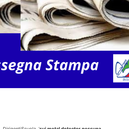
DirigentiScuola, ‘
sui metal detector nessuna