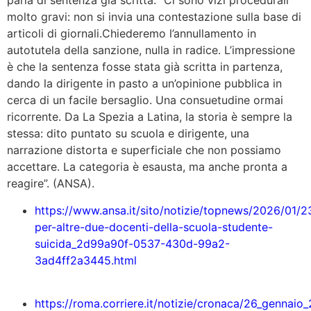
parla di sentenza già scritta: “Ci sono vizi procedurali
molto gravi: non si invia una contestazione sulla base di
articoli di giornali.Chiederemo l’annullamento in
autotutela della sanzione, nulla in radice. L’impressione
è che la sentenza fosse stata già scritta in partenza,
dando la dirigente in pasto a un’opinione pubblica in
cerca di un facile bersaglio. Una consuetudine ormai
ricorrente. Da La Spezia a Latina, la storia è sempre la
stessa: dito puntato su scuola e dirigente, una
narrazione distorta e superficiale che non possiamo
accettare. La categoria è esausta, ma anche pronta a
reagire”. (ANSA).
https://www.ansa.it/sito/notizie/topnews/2026/01/2
per-altre-due-docenti-della-scuola-studente-
suicida_2d99a90f-0537-430d-99a2-
3ad4ff2a3445.html
https://roma.corriere.it/notizie/cronaca/26_gennaio