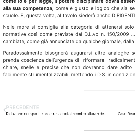
come lo è per legge, il potere disciplinare dovrà ess
alla sua competenza,
come è giusto e logico che sia se 
scuole. E, questa volta, al tavolo siederà anche DIRIGEN
Nelle more si consiglia alla categoria di attenersi sol
normative così come previste dal D.L.vo n. 150/2009 
cambiate, come già annunciate da qualche giornale, dalla
Paradossalmente bisognerà augurarsi altre analoghe s
prenda coscienza dell’urgenza di riformare radicalment
chiare, snelle e precise che non dovranno dare adito 
facilmente strumentalizzabili, mettendo i D.S. in condizioni
PRECEDENTE
Riduzione comparti e aree: resoconto incontro all’aran dell’11 u.s.