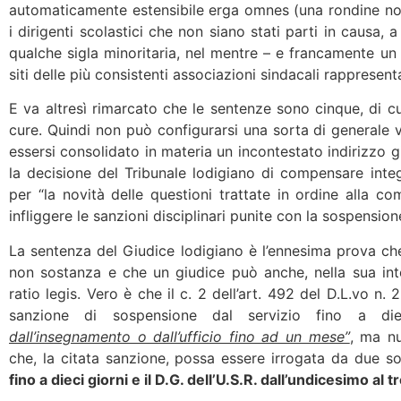
automaticamente estensibile erga omnes (una rondine non
i dirigenti scolastici che non siano stati parti in causa, a
qualche sigla minoritaria, nel mentre – e francamente un
siti delle più consistenti associazioni sindacali rappresenta
E va altresì rimarcato che le sentenze sono cinque, di c
cure. Quindi non può configurarsi una sorta di generale v
essersi consolidato in materia un incontestato indirizzo g
la decisione del Tribunale lodigiano di compensare integr
per “la novità delle questioni trattate in ordine alla c
infliggere le sanzioni disciplinari punite con la sospensione
La sentenza del Giudice lodigiano è l’ennesima prova che
non sostanza e che un giudice può anche, nella sua int
ratio legis. Vero è che il c. 2 dell’art. 492 del D.L.vo n
sanzione di sospensione dal servizio fino a di
dall’insegnamento o dall’ufficio fino ad un mese”
, ma nu
che, la citata sanzione, possa essere irrogata da due so
fino a dieci giorni e il D.G. dell’U.S.R. dall’undicesimo al 