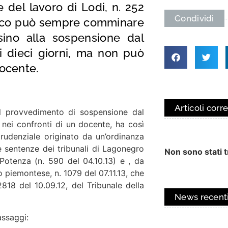
e del lavoro di Lodi,
n. 252
Condividi
stico può sempre comminare
 sino alla sospensione dal
i dieci giorni, ma non può
docente.
Articoli corre
 il provvedimento di sospensione dal
 nei confronti di un docente, ha così
prudenziale originato da un’ordinanza
lle sentenze dei tribunali di Lagonegro
Non sono stati tr
i Potenza (n. 590 del 04.10.13) e , da
 piemontese, n. 1079 del 07.11.13, che
818 del 10.09.12, del Tribunale della
News recent
assaggi: