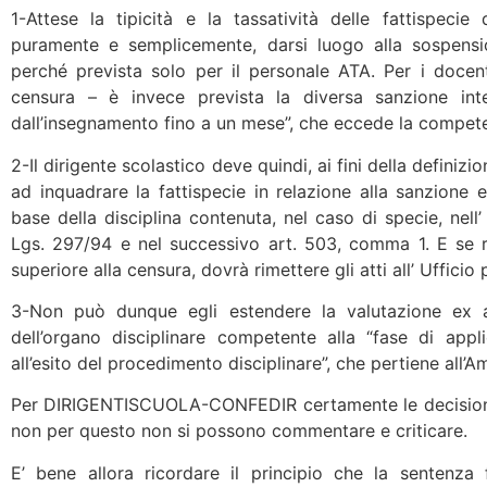
1-Attese la tipicità e la tassatività delle fattispecie
puramente e semplicemente, darsi luogo alla sospension
perché prevista solo per il personale ATA. Per i docent
censura – è invece prevista la diversa sanzione inte
dall’insegnamento fino a un mese”, che eccede la compete
2-Il dirigente scolastico deve quindi, ai fini della definiz
ad inquadrare la fattispecie in relazione alla sanzione e
base della disciplina contenuta, nel caso di specie, nell
Lgs. 297/94 e nel successivo art. 503, comma 1. E se r
superiore alla censura, dovrà rimettere gli atti all’ Ufficio 
3-Non può dunque egli estendere la valutazione ex an
dell’organo disciplinare competente alla “fase di appl
all’esito del procedimento disciplinare”, che pertiene all’A
Per DIRIGENTISCUOLA-CONFEDIR certamente le decisioni g
non per questo non si possono commentare e criticare.
E’ bene allora ricordare il principio che la sentenza