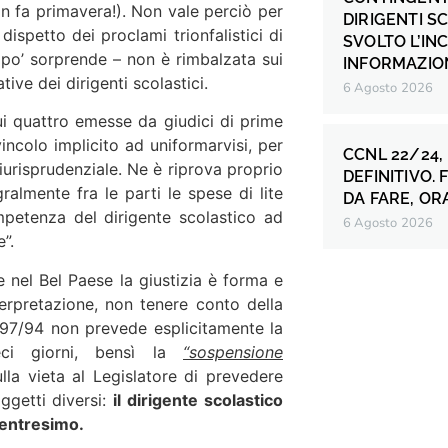
 fa primavera!). Non vale perciò per
DIRIGENTI S
 dispetto dei proclami trionfalistici di
SVOLTO L’IN
 po’ sorprende – non è rimbalzata sui
INFORMAZION
tive dei dirigenti scolastici.
6 Agosto 2026
ui quattro emesse da giudici di prime
incolo implicito ad uniformarvisi, per
CCNL 22/24,
iurisprudenziale. Ne è riprova proprio
DEFINITIVO.
almente fra le parti le spese di lite
DA FARE, OR
ompetenza del dirigente scolastico ad
6 Agosto 2026
”.
 nel Bel Paese la giustizia è forma e
erpretazione, non tenere conto della
. 297/94 non prevede esplicitamente la
eci giorni, bensì la
“sospensione
lla vieta al Legislatore di prevedere
ggetti diversi:
il dirigente scolastico
trentresimo.