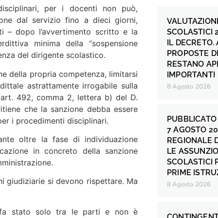
 disciplinari, per i docenti non può,
e dal servizio fino a dieci giorni,
VALUTAZIONE
i – dopo l’avvertimento scritto e la
SCOLASTICI 
IL DECRETO.
rdittiva minima della “sospensione
PROPOSTE DI
nza del dirigente scolastico.
RESTANO AP
ione della propria competenza, limitarsi
IMPORTANTI
dittale astrattamente irrogabile sulla
8 Agosto 2026
’ art. 492, comma 2, lettera b) del D.
itiene che la sanzione debba essere
PUBBLICATO 
per i procedimenti disciplinari.
7 AGOSTO 20
te oltre la fase di individuazione
REGIONALE 
icazione in concreto della sanzione
LE ASSUNZIO
SCOLASTICI P
mministrazione.
PRIME ISTRU
iudiziarie si devono rispettare. Ma
8 Agosto 2026
 fa stato solo tra le parti e non è
CONTINGENT