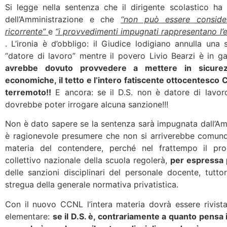
Si legge nella sentenza che il dirigente scolastico h
dell’Amministrazione e che
“non può essere conside
ricorrente”
e
“i provvedimenti impugnati rappresentano l’es
. L’ironia è d’obbligo: il Giudice lodigiano annulla un
“datore di lavoro” mentre il povero Livio Bearzi è in g
avrebbe dovuto provvedere a mettere in sicurez
economiche, il tetto e l’intero fatiscente ottocentesco C
terremoto!!
E ancora: se il D.S. non è datore di lavoro
dovrebbe poter irrogare alcuna sanzione!!!
Non è dato sapere se la sentenza sarà impugnata dall’Am
è ragionevole presumere che non si arriverebbe comunqu
materia del contendere, perché nel frattempo il pro
collettivo nazionale della scuola regolerà,
per espressa p
delle sanzioni disciplinari del personale docente, tuttor
stregua della generale normativa privatistica.
Con il nuovo CCNL l’intera materia dovrà essere rivist
elementare:
se il D.S. è, contrariamente a quanto pensa i