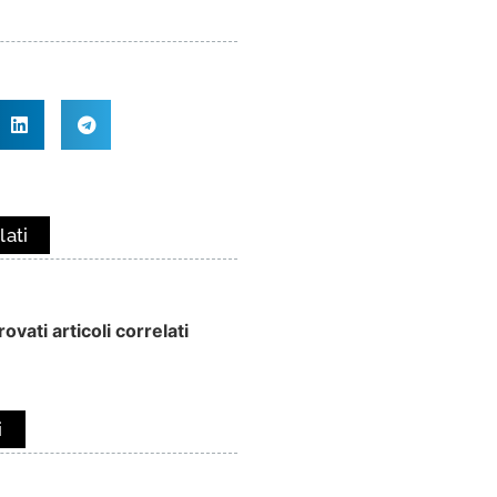
lati
ovati articoli correlati
i