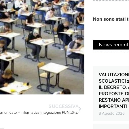
Non sono stati tr
News recent
VALUTAZIONE
SCOLASTICI 
IL DECRETO.
PROPOSTE DI
RESTANO AP
IMPORTANTI
SUCCESSIVA
omunicato – Informativa integrazione FUN 16-17
8 Agosto 2026