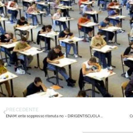
PRECEDENTE
ENAM: ente soppresso ritenuta no – DIRIGENTISCUOLA decide di porre fine all’indebito prelievo
C