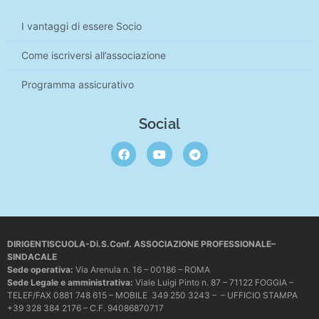
I vantaggi di essere Socio
Come iscriversi all’associazione
Programma assicurativo
Social
DIRIGENTISCUOLA-Di.S.Conf. ASSOCIAZIONE PROFESSIONALE–
SINDACALE
Sede operativa
:
Via Arenula n. 16 – 00186 – ROMA
Sede Legale e amministrativa:
Viale Luigi Pinto n. 87 – 71122 FOGGIA –
TELEF/FAX 0881 748 615 – MOBILE 349 250 3243 – – UFFICIO STAMPA
+39 328 384 2176 – C.F. 94086870717