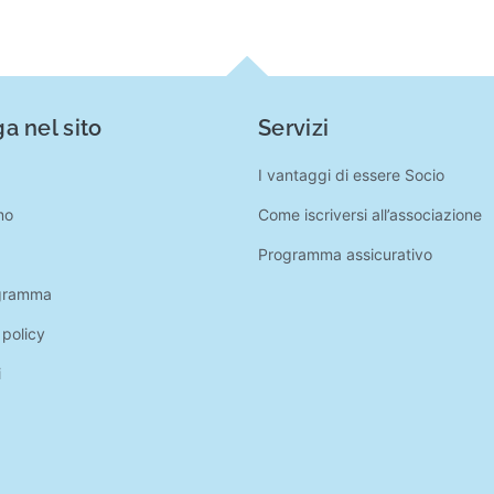
a nel sito
Servizi
I vantaggi di essere Socio
mo
Come iscriversi all’associazione
Programma assicurativo
gramma
 policy
i