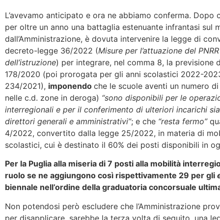
L’avevamo anticipato e ora ne abbiamo conferma. Dopo
per oltre un anno una battaglia estenuante infrantasi sul 
dall’Amministrazione, è dovuta intervenire la legge di conv
decreto-legge 36/2022 (
Misure per
l’attuazione del PNRR 
dell’istruzione
) per integrare, nel comma 8, la previsione 
178/2020 (poi prorogata per gli anni scolastici 2022-20
234/2021),
imponendo
che le scuole aventi un numero di
nelle c.d. zone in deroga)
“sono disponibili per le operazio
interregionali e per il conferimento di ulteriori incarichi sia
direttori generali e amministrativi”
; e che
“resta fermo”
qua
4/2022, convertito dalla legge 25/2022, in materia di mobil
scolastici, cui è destinato il 60% dei posti disponibili in o
Per la Puglia alla miseria di 7 posti alla mobilità interreg
ruolo se ne aggiungono così rispettivamente 29 per gli
biennale nell’ordine della graduatoria concorsuale ultim
Non potendosi però escludere che l’Amministrazione prover
per disapplicare, sarebbe la terza volta di seguito, una l