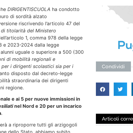
 che
DIRIGENTISCUOLA
ha condotto
muro di sordità alzato
ersione riscrivendo l’articolo 47 del
di titolarità del Ministero
dell’articolo 1, comma 978 della legge
23 e 2023-2024 dalla legge
 alunni uguale o superiore a 500 (300
ni di mobilità regionali e
 per i dirigenti scolastici sia per i
Condividi
nto disposto dal decreto-legge
ità straordinaria dei dirigenti
gni regione.
ionale e ai 5 per nuove immissioni in
esiliati
nel Nord e 20 per un incarico
a
.
Articoli corre
à a riproporre tutti gli arzigogoli
egge dello Stato, abbiamo subito