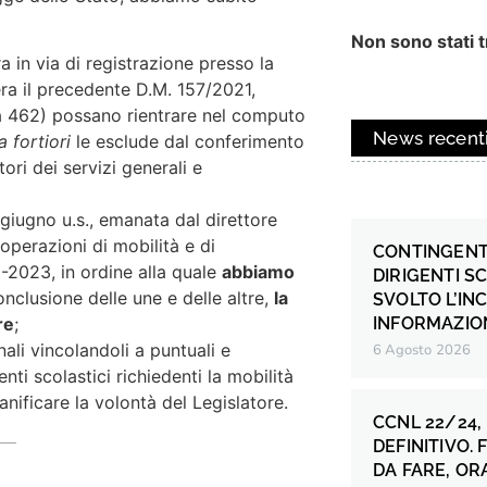
Non sono stati tr
ra in via di registrazione presso la
tera il precedente D.M. 157/2021,
i a 462) possano rientrare nel computo
News recent
a fortiori
le esclude dal conferimento
tori dei servizi generali e
 giugno u.s., emanata dal direttore
 operazioni di mobilità e di
CONTINGENT
22-2023, in ordine alla quale
abbiamo
DIRIGENTI S
nclusione delle une e delle altre,
la
SVOLTO L’IN
INFORMAZION
re
;
nali vincolandoli a puntuali e
6 Agosto 2026
enti scolastici richiedenti la mobilità
vanificare la volontà del Legislatore.
CCNL 22/24,
DEFINITIVO.
DA FARE, OR