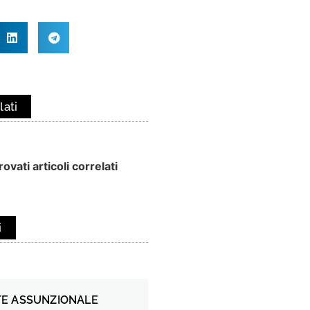
lati
ovati articoli correlati
i
E ASSUNZIONALE