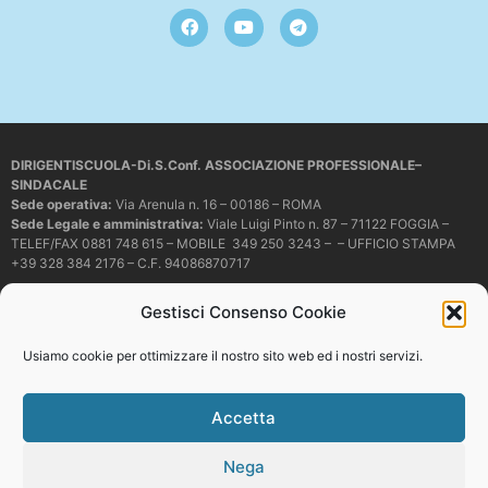
DIRIGENTISCUOLA-Di.S.Conf. ASSOCIAZIONE PROFESSIONALE–
SINDACALE
Sede operativa
:
Via Arenula n. 16 – 00186 – ROMA
Sede Legale e amministrativa:
Viale Luigi Pinto n. 87 – 71122 FOGGIA –
TELEF/FAX 0881 748 615 – MOBILE 349 250 3243 – – UFFICIO STAMPA
+39 328 384 2176 – C.F. 94086870717
Mail e PEC:
dirigentiscuola@libero.it – info@dirigentiscuola.org –
Gestisci Consenso Cookie
dirigentiscuola@pec.it
© Copyright
Dirigentiscuola
tutti i diritti sono riservati. Non è permesso
Usiamo cookie per ottimizzare il nostro sito web ed i nostri servizi.
copiare o riprodurre in alcun modo i contenuti presenti in questo sito se non
con espresso consenso scritto del proprietario.
Accetta
Nega
Web development