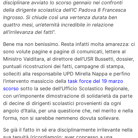
disciplinare avviato lo scorso gennaio nei confronti
della dirigente scolastica dell’IC Padova 8 Francesca
Ingrosso. Si chiude così una vertenza durata ben
quattro mesi, un’eternità incredibile in relazione
all’irrilevanza dei fatti
”.
Bene ma non benissimo. Resta infatti molta amarezza: ci
sono volute pagine e pagine di comunicati, lettere al
Ministro Valditara, al direttore dell’USR Bussetti, dossier,
puntuali ricostruzioni dei fatti, campagne di stampa,
solleciti alla responsabile UPD Mirella Nappa e perfino
l’intervento massiccio della
task force del 19 marzo
scorso
sotto la sede dell’Ufficio Scolastico Regionale,
con un’imponente dimostrazione di solidarietà da parte
di decine di dirigenti scolastici provenienti da ogni
angolo d’Italia, per una questione che, nel merito e nella
forma, non si sarebbe nemmeno dovuta sollevare.
Se già il fatto in sé era disciplinarmente irrilevante nella
sua tenuità (ricordiamolo: aver concesso a una