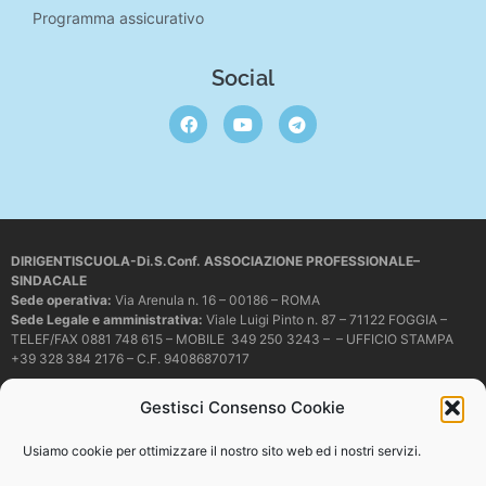
Programma assicurativo
Social
DIRIGENTISCUOLA-Di.S.Conf. ASSOCIAZIONE PROFESSIONALE–
SINDACALE
Sede operativa
:
Via Arenula n. 16 – 00186 – ROMA
Sede Legale e amministrativa:
Viale Luigi Pinto n. 87 – 71122 FOGGIA –
TELEF/FAX 0881 748 615 – MOBILE 349 250 3243 – – UFFICIO STAMPA
+39 328 384 2176 – C.F. 94086870717
Mail e PEC:
dirigentiscuola@libero.it – info@dirigentiscuola.org –
Gestisci Consenso Cookie
dirigentiscuola@pec.it
© Copyright
Dirigentiscuola
tutti i diritti sono riservati. Non è permesso
Usiamo cookie per ottimizzare il nostro sito web ed i nostri servizi.
copiare o riprodurre in alcun modo i contenuti presenti in questo sito se non
con espresso consenso scritto del proprietario.