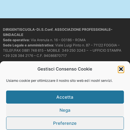
DIRIGENTISCUOLA-Di.S.Conf. ASSOCIAZIONE PROFESSIONALE–
SINDACALE
Sede operativa
:
Via Arenula n. 16 – 00186 – ROMA
Sede Legale e amministrativa:
Viale Luigi Pinto n. 87 – 71122 FOGGIA –
TELEF/FAX 0881 748 615 – MOBILE 349 250 3243 – – UFFICIO STAMPA
+39 328 384 2176 – C.F. 94086870717
Mail e PEC:
dirigentiscuola@libero.it – info@dirigentiscuola.org –
Gestisci Consenso Cookie
dirigentiscuola@pec.it
© Copyright
Dirigentiscuola
tutti i diritti sono riservati. Non è permesso
Usiamo cookie per ottimizzare il nostro sito web ed i nostri servizi.
copiare o riprodurre in alcun modo i contenuti presenti in questo sito se non
con espresso consenso scritto del proprietario.
Accetta
Nega
Web development
Preferenze