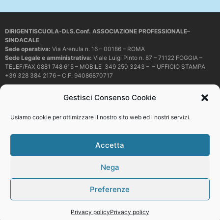
DIRIGENTISCUOLA-Di.S.Conf. ASSOCIAZIONE PROFESSIONALE–
SINDACALE
Sede operativa
:
Via Arenula n. 16 – 00186 – ROMA
Sede Legale e amministrativa:
Viale Luigi Pinto n. 87 – 71122 FOGGIA –
TELEF/FAX 0881 748 615 – MOBILE 349 250 3243 – – UFFICIO STAMPA
+39 328 384 2176 – C.F. 94086870717
Mail e PEC:
dirigentiscuola@libero.it – info@dirigentiscuola.org –
Gestisci Consenso Cookie
dirigentiscuola@pec.it
© Copyright
Dirigentiscuola
tutti i diritti sono riservati. Non è permesso
Usiamo cookie per ottimizzare il nostro sito web ed i nostri servizi.
copiare o riprodurre in alcun modo i contenuti presenti in questo sito se non
con espresso consenso scritto del proprietario.
Accetta
Nega
Web development
Preferenze
Top
Privacy policy
Privacy policy